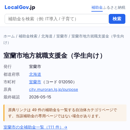
LocalGov
.jp
補助金
ふるさと納税
検索
ホーム
/
補助金検索
/
北海道
/
室蘭市
/
室蘭市地方就職支援金（学生向
け）
室蘭市地方就職支援金（学生向け）
発行
室蘭市
都道府県
北海道
市町村
室蘭市
（コード 012050）
原典
city.muroran.lg.jp/purpose
最終確認
2026-05-15
原典リンクは 49 件の補助金を一覧する自治体カテゴリページで
す。当該補助金の専用ページではない場合があります。
室蘭市の全補助金一覧（111 件）→