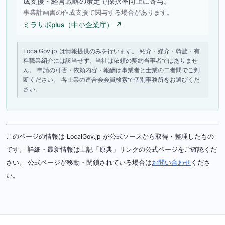
成支援・経営戦略の策定で採択率向上に寄与。
事業計画書の作成支援で関与する場合があります。
ミラサポplus（中小企業庁） ↗
LocalGov.jp は情報提供のみを行います。 紹介・媒介・斡旋・有
料職業紹介には該当せず、当社は依頼の契約当事者ではありませ
ん。 申請の可否・依頼内容・報酬は事業者と士業の二者間でご判
断ください。 各士業の連合会会員検索で個別事務所をお選びくだ
さい。
このページの情報は LocalGov.jp が公式ソースから取得・整理したもの
です。 詳細・最新情報は上記「原典」リンクの公式ページをご確認くだ
さい。 公式ページが移動・閉鎖されている場合は
お問い合わせ
くださ
い。