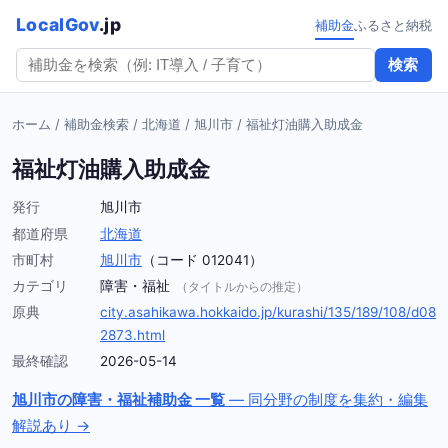
LocalGov
.jp
補助金
ふるさと納税
検索
ホーム
/
補助金検索
/
北海道
/
旭川市
/
福祉灯油購入助成金
福祉灯油購入助成金
発行
旭川市
都道府県
北海道
市町村
旭川市
（コード 012041）
カテゴリ
障害・福祉
（タイトルからの推定）
原典
city.asahikawa.hokkaido.jp/kurashi/135/189/108/d08
2873.html
最終確認
2026-05-14
旭川市の障害・福祉補助金 一覧
— 同分野の制度を集約・編集
解説あり →