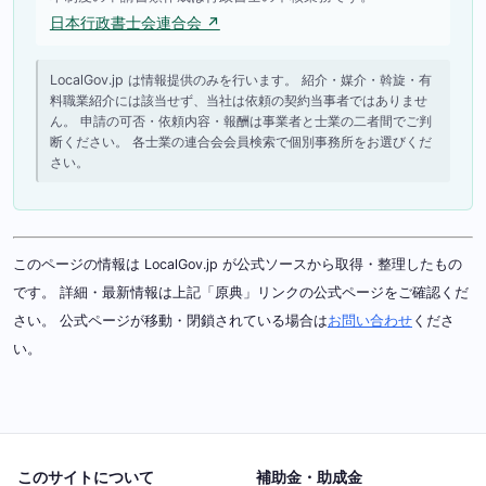
日本行政書士会連合会 ↗
LocalGov.jp は情報提供のみを行います。 紹介・媒介・斡旋・有
料職業紹介には該当せず、当社は依頼の契約当事者ではありませ
ん。 申請の可否・依頼内容・報酬は事業者と士業の二者間でご判
断ください。 各士業の連合会会員検索で個別事務所をお選びくだ
さい。
このページの情報は LocalGov.jp が公式ソースから取得・整理したもの
です。 詳細・最新情報は上記「原典」リンクの公式ページをご確認くだ
さい。 公式ページが移動・閉鎖されている場合は
お問い合わせ
くださ
い。
このサイトについて
補助金・助成金