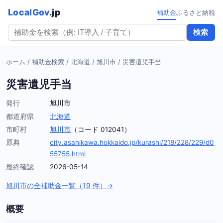
LocalGov
.jp
補助金
ふるさと納税
検索
ホーム
/
補助金検索
/
北海道
/
旭川市
/
災害遺児手当
災害遺児手当
発行
旭川市
都道府県
北海道
市町村
旭川市
（コード 012041）
原典
city.asahikawa.hokkaido.jp/kurashi/218/228/229/d0
55755.html
最終確認
2026-05-14
旭川市の全補助金一覧（19 件）→
概要