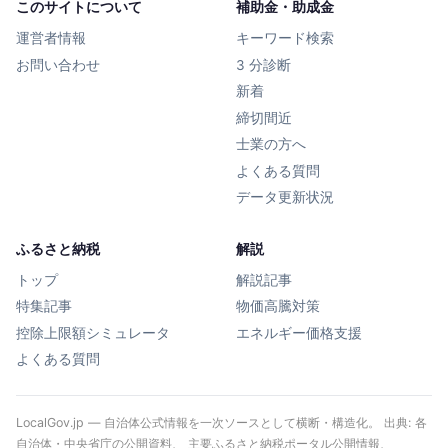
このサイトについて
補助金・助成金
運営者情報
キーワード検索
お問い合わせ
3 分診断
新着
締切間近
士業の方へ
よくある質問
データ更新状況
ふるさと納税
解説
トップ
解説記事
特集記事
物価高騰対策
控除上限額シミュレータ
エネルギー価格支援
よくある質問
LocalGov.jp — 自治体公式情報を一次ソースとして横断・構造化。 出典: 各
自治体・中央省庁の公開資料、 主要ふるさと納税ポータル公開情報、