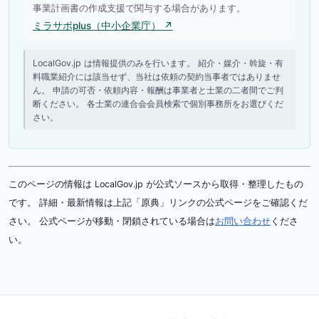
事業計画書の作成支援で関与する場合があります。
ミラサポplus（中小企業庁） ↗
LocalGov.jp は情報提供のみを行います。 紹介・媒介・斡旋・有
料職業紹介には該当せず、当社は依頼の契約当事者ではありませ
ん。 申請の可否・依頼内容・報酬は事業者と士業の二者間でご判
断ください。 各士業の連合会会員検索で個別事務所をお選びくだ
さい。
このページの情報は LocalGov.jp が公式ソースから取得・整理したもの
です。 詳細・最新情報は上記「原典」リンクの公式ページをご確認くだ
さい。 公式ページが移動・閉鎖されている場合は
お問い合わせ
くださ
い。