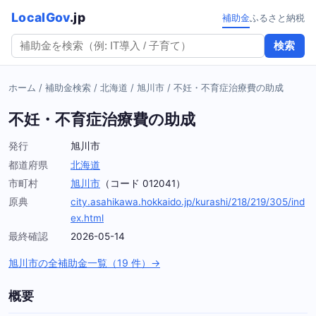
LocalGov
.jp
補助金
ふるさと納税
検索
ホーム
/
補助金検索
/
北海道
/
旭川市
/
不妊・不育症治療費の助成
不妊・不育症治療費の助成
発行
旭川市
都道府県
北海道
市町村
旭川市
（コード 012041）
原典
city.asahikawa.hokkaido.jp/kurashi/218/219/305/ind
ex.html
最終確認
2026-05-14
旭川市の全補助金一覧（19 件）→
概要