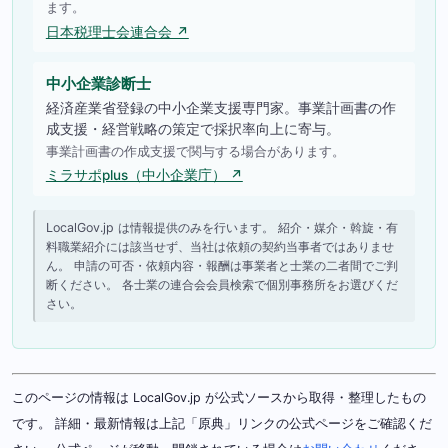
ます。
日本税理士会連合会 ↗
中小企業診断士
経済産業省登録の中小企業支援専門家。事業計画書の作
成支援・経営戦略の策定で採択率向上に寄与。
事業計画書の作成支援で関与する場合があります。
ミラサポplus（中小企業庁） ↗
LocalGov.jp は情報提供のみを行います。 紹介・媒介・斡旋・有
料職業紹介には該当せず、当社は依頼の契約当事者ではありませ
ん。 申請の可否・依頼内容・報酬は事業者と士業の二者間でご判
断ください。 各士業の連合会会員検索で個別事務所をお選びくだ
さい。
このページの情報は LocalGov.jp が公式ソースから取得・整理したもの
です。 詳細・最新情報は上記「原典」リンクの公式ページをご確認くだ