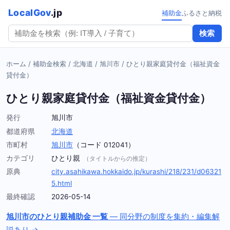
LocalGov
.jp
補助金
ふるさと納税
検索
ホーム
/
補助金検索
/
北海道
/
旭川市
/
ひとり親家庭貸付金（福祉資金
貸付金）
ひとり親家庭貸付金（福祉資金貸付金）
発行
旭川市
都道府県
北海道
市町村
旭川市
（コード 012041）
カテゴリ
ひとり親
（タイトルからの推定）
原典
city.asahikawa.hokkaido.jp/kurashi/218/231/d06321
5.html
最終確認
2026-05-14
旭川市のひとり親補助金 一覧
— 同分野の制度を集約・編集解
説あり →