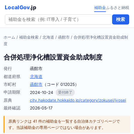
LocalGov
.jp
補助金
ふるさと納税
検索
ホーム
/
補助金検索
/
北海道
/
函館市
/
合併処理浄化槽設置資金助成制
度
合併処理浄化槽設置資金助成制度
発行
函館市
都道府県
北海道
市町村
函館市
（コード 012025）
申請期限
2024-10-24
受付終了
原典
city.hakodate.hokkaido.jp/category/zokusei/jyosei
最終確認
2026-05-17
原典リンクは 41 件の補助金を一覧する自治体カテゴリページで
す。当該補助金の専用ページではない場合があります。