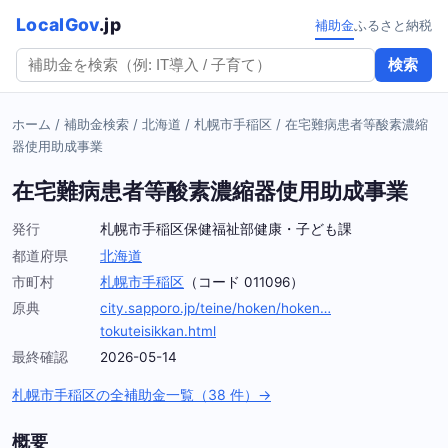
LocalGov
.jp
補助金
ふるさと納税
検索
ホーム
/
補助金検索
/
北海道
/
札幌市手稲区
/
在宅難病患者等酸素濃縮
器使用助成事業
在宅難病患者等酸素濃縮器使用助成事業
発行
札幌市手稲区保健福祉部健康・子ども課
都道府県
北海道
市町村
札幌市手稲区
（コード 011096）
原典
city.sapporo.jp/teine/hoken/hoken…
tokuteisikkan.html
最終確認
2026-05-14
札幌市手稲区の全補助金一覧（38 件）→
概要