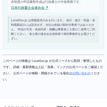
本制度の申請書類作成は行政書士の中核業務です。
日本行政書士会連合会 ↗
LocalGov.jp は情報提供のみを行います。 紹介・媒介・斡旋・有
料職業紹介には該当せず、当社は依頼の契約当事者ではありませ
ん。 申請の可否・依頼内容・報酬は事業者と士業の二者間でご判
断ください。 各士業の連合会会員検索で個別事務所をお選びくだ
さい。
このページの情報は LocalGov.jp が公式ソースから取得・整理したもの
です。 詳細・最新情報は上記「原典」リンクの公式ページをご確認くだ
さい。 公式ページが移動・閉鎖されている場合は
お問い合わせ
くださ
い。