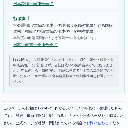
日本税理士会連合会 ↗
行政書士
官公署提出書類の作成・代理提出を独占業務とする国家
資格。補助金申請書類の作成代行が中核業務。
本制度の申請書類作成は行政書士の中核業務です。
日本行政書士会連合会 ↗
LocalGov.jp は情報提供のみを行います。 紹介・媒介・斡旋・有
料職業紹介には該当せず、当社は依頼の契約当事者ではありませ
ん。 申請の可否・依頼内容・報酬は事業者と士業の二者間でご判
断ください。 各士業の連合会会員検索で個別事務所をお選びくだ
さい。
このページの情報は LocalGov.jp が公式ソースから取得・整理したもの
です。 詳細・最新情報は上記「原典」リンクの公式ページをご確認くだ
さい。 公式ページが移動・閉鎖されている場合は
お問い合わせ
くださ