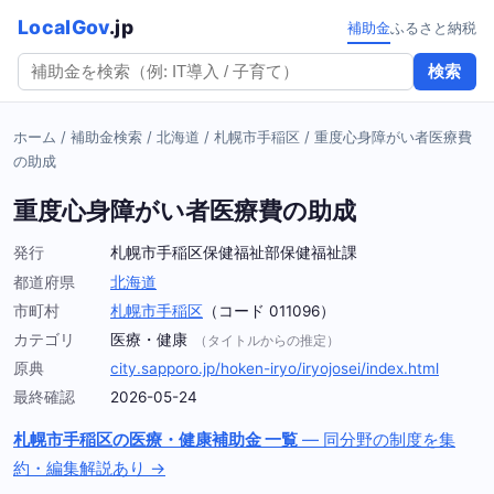
LocalGov
.jp
補助金
ふるさと納税
検索
ホーム
/
補助金検索
/
北海道
/
札幌市手稲区
/
重度心身障がい者医療費
の助成
重度心身障がい者医療費の助成
発行
札幌市手稲区保健福祉部保健福祉課
都道府県
北海道
市町村
札幌市手稲区
（コード 011096）
カテゴリ
医療・健康
（タイトルからの推定）
原典
city.sapporo.jp/hoken-iryo/iryojosei/index.html
最終確認
2026-05-24
札幌市手稲区の医療・健康補助金 一覧
— 同分野の制度を集
約・編集解説あり →