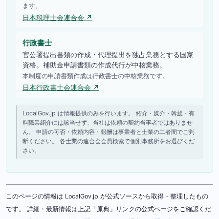
ます。
日本税理士会連合会 ↗
行政書士
官公署提出書類の作成・代理提出を独占業務とする国家
資格。補助金申請書類の作成代行が中核業務。
本制度の申請書類作成は行政書士の中核業務です。
日本行政書士会連合会 ↗
LocalGov.jp は情報提供のみを行います。 紹介・媒介・斡旋・有
料職業紹介には該当せず、当社は依頼の契約当事者ではありませ
ん。 申請の可否・依頼内容・報酬は事業者と士業の二者間でご判
断ください。 各士業の連合会会員検索で個別事務所をお選びくだ
さい。
このページの情報は LocalGov.jp が公式ソースから取得・整理したもの
です。 詳細・最新情報は上記「原典」リンクの公式ページをご確認くだ