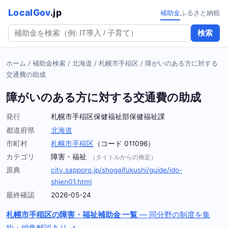
LocalGov
.jp
補助金
ふるさと納税
検索
ホーム
/
補助金検索
/
北海道
/
札幌市手稲区
/
障がいのある方に対する
交通費の助成
障がいのある方に対する交通費の助成
発行
札幌市手稲区保健福祉部保健福祉課
都道府県
北海道
市町村
札幌市手稲区
（コード 011096）
カテゴリ
障害・福祉
（タイトルからの推定）
原典
city.sapporo.jp/shogaifukushi/guide/ido-
shien01.html
最終確認
2026-05-24
札幌市手稲区の障害・福祉補助金 一覧
— 同分野の制度を集
約・編集解説あり →