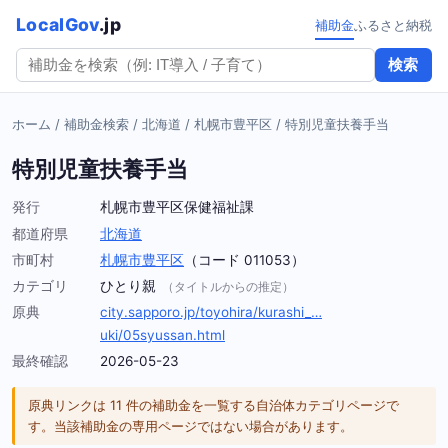
LocalGov
.jp
補助金
ふるさと納税
検索
ホーム
/
補助金検索
/
北海道
/
札幌市豊平区
/
特別児童扶養手当
特別児童扶養手当
発行
札幌市豊平区保健福祉課
都道府県
北海道
市町村
札幌市豊平区
（コード 011053）
カテゴリ
ひとり親
（タイトルからの推定）
原典
city.sapporo.jp/toyohira/kurashi_…
uki/05syussan.html
最終確認
2026-05-23
原典リンクは 11 件の補助金を一覧する自治体カテゴリページで
す。当該補助金の専用ページではない場合があります。