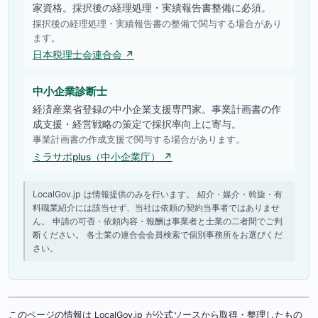
家資格。採択後の経理処理・実績報告書整備に必須。
採択後の経理処理・実績報告書の整備で関与する場合があり
ます。
日本税理士会連合会 ↗
中小企業診断士
経済産業省登録の中小企業支援専門家。事業計画書の作
成支援・経営戦略の策定で採択率向上に寄与。
事業計画書の作成支援で関与する場合があります。
ミラサポplus（中小企業庁） ↗
LocalGov.jp は情報提供のみを行います。 紹介・媒介・斡旋・有
料職業紹介には該当せず、当社は依頼の契約当事者ではありませ
ん。 申請の可否・依頼内容・報酬は事業者と士業の二者間でご判
断ください。 各士業の連合会会員検索で個別事務所をお選びくだ
さい。
このページの情報は LocalGov.jp が公式ソースから取得・整理したもの