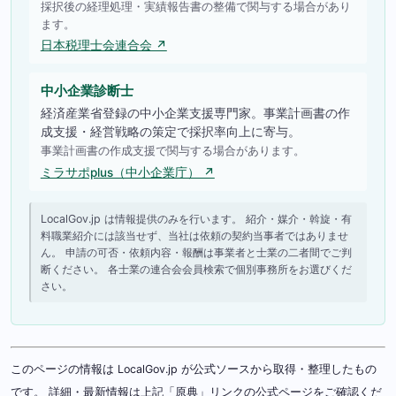
採択後の経理処理・実績報告書の整備で関与する場合があり
ます。
日本税理士会連合会 ↗
中小企業診断士
経済産業省登録の中小企業支援専門家。事業計画書の作
成支援・経営戦略の策定で採択率向上に寄与。
事業計画書の作成支援で関与する場合があります。
ミラサポplus（中小企業庁） ↗
LocalGov.jp は情報提供のみを行います。 紹介・媒介・斡旋・有
料職業紹介には該当せず、当社は依頼の契約当事者ではありませ
ん。 申請の可否・依頼内容・報酬は事業者と士業の二者間でご判
断ください。 各士業の連合会会員検索で個別事務所をお選びくだ
さい。
このページの情報は LocalGov.jp が公式ソースから取得・整理したもの
です。 詳細・最新情報は上記「原典」リンクの公式ページをご確認くだ