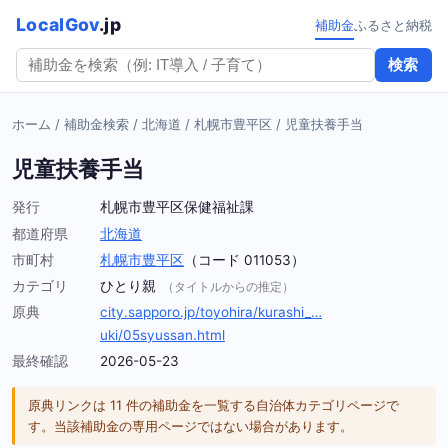
LocalGov
.jp
補助金
ふるさと納税
検索
ホーム
/
補助金検索
/
北海道
/
札幌市豊平区
/
児童扶養手当
児童扶養手当
発行
札幌市豊平区保健福祉課
都道府県
北海道
市町村
札幌市豊平区
（コード 011053）
カテゴリ
ひとり親
（タイトルからの推定）
原典
city.sapporo.jp/toyohira/kurashi_…
uki/05syussan.html
最終確認
2026-05-23
原典リンクは 11 件の補助金を一覧する自治体カテゴリページで
す。当該補助金の専用ページではない場合があります。