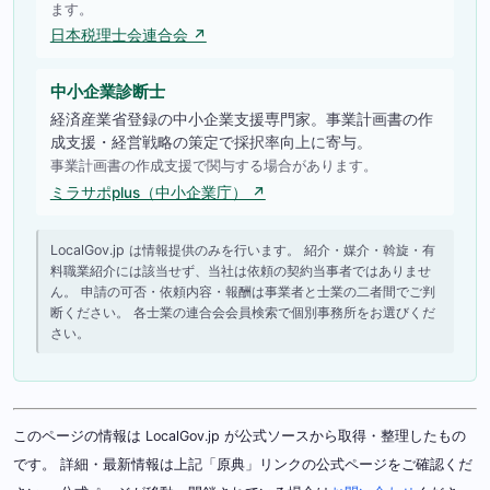
ます。
日本税理士会連合会 ↗
中小企業診断士
経済産業省登録の中小企業支援専門家。事業計画書の作
成支援・経営戦略の策定で採択率向上に寄与。
事業計画書の作成支援で関与する場合があります。
ミラサポplus（中小企業庁） ↗
LocalGov.jp は情報提供のみを行います。 紹介・媒介・斡旋・有
料職業紹介には該当せず、当社は依頼の契約当事者ではありませ
ん。 申請の可否・依頼内容・報酬は事業者と士業の二者間でご判
断ください。 各士業の連合会会員検索で個別事務所をお選びくだ
さい。
このページの情報は LocalGov.jp が公式ソースから取得・整理したもの
です。 詳細・最新情報は上記「原典」リンクの公式ページをご確認くだ