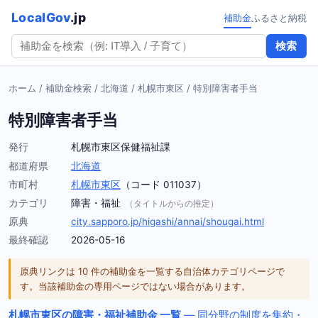
LocalGov
.jp
補助金
ふるさと納税
検索
ホーム
/
補助金検索
/
北海道
/
札幌市東区
/
特別障害者手当
特別障害者手当
発行
札幌市東区保健福祉課
都道府県
北海道
市町村
札幌市東区
（コード 011037）
カテゴリ
障害・福祉
（タイトルからの推定）
原典
city.sapporo.jp/higashi/annai/shougai.html
最終確認
2026-05-16
原典リンクは 10 件の補助金を一覧する自治体カテゴリページで
す。当該補助金の専用ページではない場合があります。
札幌市東区の障害・福祉補助金 一覧
— 同分野の制度を集約・