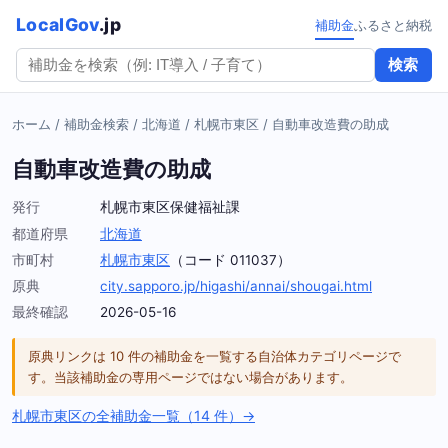
LocalGov
.jp
補助金
ふるさと納税
検索
ホーム
/
補助金検索
/
北海道
/
札幌市東区
/
自動車改造費の助成
自動車改造費の助成
発行
札幌市東区保健福祉課
都道府県
北海道
市町村
札幌市東区
（コード 011037）
原典
city.sapporo.jp/higashi/annai/shougai.html
最終確認
2026-05-16
原典リンクは 10 件の補助金を一覧する自治体カテゴリページで
す。当該補助金の専用ページではない場合があります。
札幌市東区の全補助金一覧（14 件）→