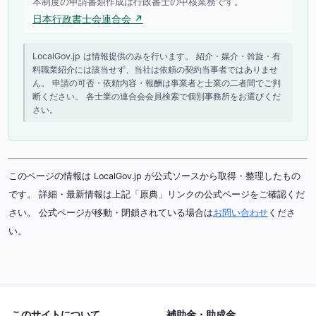
本制度の申請書類作成は行政書士の中核業務です。
日本行政書士会連合会 ↗
LocalGov.jp は情報提供のみを行います。 紹介・媒介・斡旋・有
料職業紹介には該当せず、当社は依頼の契約当事者ではありませ
ん。 申請の可否・依頼内容・報酬は事業者と士業の二者間でご判
断ください。 各士業の連合会会員検索で個別事務所をお選びくだ
さい。
このページの情報は LocalGov.jp が公式ソースから取得・整理したもの
です。 詳細・最新情報は上記「原典」リンクの公式ページをご確認くだ
さい。 公式ページが移動・閉鎖されている場合は
お問い合わせ
くださ
い。
このサイトについて
補助金・助成金