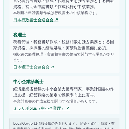
官公署提出書類の作成・代理提出を独占業務とする国家
資格。補助金申請書類の作成代行が中核業務。
本制度の申請書類作成は行政書士の中核業務です。
日本行政書士会連合会 ↗
税理士
税務代理・税務書類作成・税務相談を独占業務とする国
家資格。採択後の経理処理・実績報告書整備に必須。
採択後の経理処理・実績報告書の整備で関与する場合があり
ます。
日本税理士会連合会 ↗
中小企業診断士
経済産業省登録の中小企業支援専門家。事業計画書の作
成支援・経営戦略の策定で採択率向上に寄与。
事業計画書の作成支援で関与する場合があります。
ミラサポplus（中小企業庁） ↗
LocalGov.jp は情報提供のみを行います。 紹介・媒介・斡旋・有
料職業紹介には該当せず、当社は依頼の契約当事者ではありませ