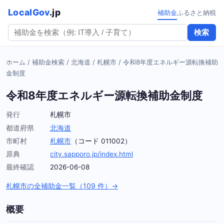
LocalGov
.jp
補助金
ふるさと納税
検索
ホーム
/
補助金検索
/
北海道
/
札幌市
/
令和8年度エネルギー源転換補助
金制度
令和8年度エネルギー源転換補助金制度
発行
札幌市
都道府県
北海道
市町村
札幌市
（コード 011002）
原典
city.sapporo.jp/index.html
最終確認
2026-06-08
札幌市の全補助金一覧（109 件）→
概要