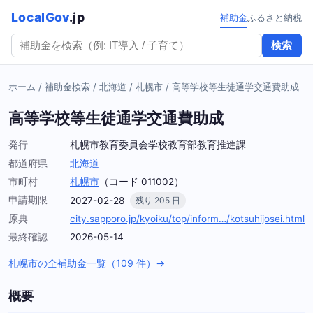
LocalGov
.jp
補助金
ふるさと納税
検索
ホーム
/
補助金検索
/
北海道
/
札幌市
/
高等学校等生徒通学交通費助成
高等学校等生徒通学交通費助成
発行
札幌市教育委員会学校教育部教育推進課
都道府県
北海道
市町村
札幌市
（コード 011002）
申請期限
2027-02-28
残り 205 日
原典
city.sapporo.jp/kyoiku/top/inform…/kotsuhijosei.html
最終確認
2026-05-14
札幌市の全補助金一覧（109 件）→
概要