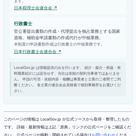
ます。
日本税理士会連合会 ↗
行政書士
官公署提出書類の作成・代理提出を独占業務とする国家
資格。補助金申請書類の作成代行が中核業務。
本制度の申請書類作成は行政書士の中核業務です。
日本行政書士会連合会 ↗
LocalGov.jp は情報提供のみを行います。 紹介・媒介・斡旋・有
料職業紹介には該当せず、当社は依頼の契約当事者ではありませ
ん。 申請の可否・依頼内容・報酬は事業者と士業の二者間でご判
断ください。 各士業の連合会会員検索で個別事務所をお選びくだ
さい。
このページの情報は LocalGov.jp が公式ソースから取得・整理したもの
です。 詳細・最新情報は上記「原典」リンクの公式ページをご確認くだ
さい。 公式ページが移動・閉鎖されている場合は
お問い合わせ
くださ