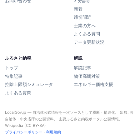
お問い合わせ
3 分診断
新着
締切間近
士業の方へ
よくある質問
データ更新状況
ふるさと納税
解説
トップ
解説記事
特集記事
物価高騰対策
控除上限額シミュレータ
エネルギー価格支援
よくある質問
LocalGov.jp — 自治体公式情報を一次ソースとして横断・構造化。 出典: 各
自治体・中央省庁の公開資料、 主要ふるさと納税ポータル公開情報、
Wikipedia (CC BY-SA)
プライバシーポリシー
·
利用規約