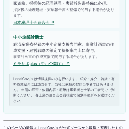
家資格。採択後の経理処理・実績報告書整備に必須。
採択後の経理処理・実績報告書の整備で関与する場合があり
ます。
日本税理士会連合会 ↗
中小企業診断士
経済産業省登録の中小企業支援専門家。事業計画書の作
成支援・経営戦略の策定で採択率向上に寄与。
事業計画書の作成支援で関与する場合があります。
ミラサポplus（中小企業庁） ↗
LocalGov.jp は情報提供のみを行います。 紹介・媒介・斡旋・有
料職業紹介には該当せず、当社は依頼の契約当事者ではありませ
ん。 申請の可否・依頼内容・報酬は事業者と士業の二者間でご判
断ください。 各士業の連合会会員検索で個別事務所をお選びくだ
さい。
このページの情報は LocalGov.jp が公式ソースから取得・整理したもの