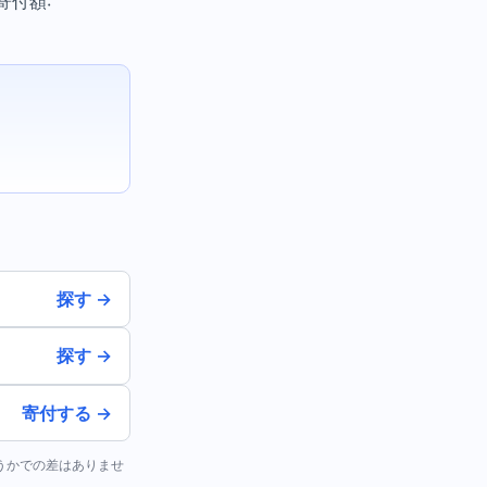
寄付額:
。
探す →
探す →
寄付する →
どうかでの差はありませ