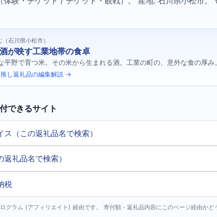
体験・チケット / チケット・観戦）。 産地: 石川県小松市。 
む（石川県小松市）
酒が映す工業地帯の食卓
な平野で育つ米。その米から生まれる酒。工業の町の、意外な食の厚み
推し返礼品の編集解説 →
付できるサイト
イス（この返礼品名で検索）
の返礼品名で検索）
納税
ログラム (アフィリエイト) 経由です。 寄付額・返礼品内容にこのページ経由か