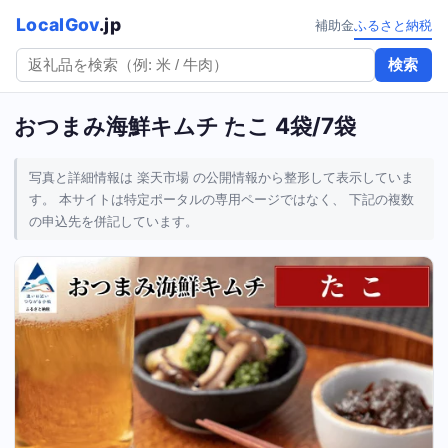
LocalGov
.jp
補助金
ふるさと納税
検索
おつまみ海鮮キムチ たこ 4袋/7袋
写真と詳細情報は 楽天市場 の公開情報から整形して表示していま
す。 本サイトは特定ポータルの専用ページではなく、 下記の複数
の申込先を併記しています。