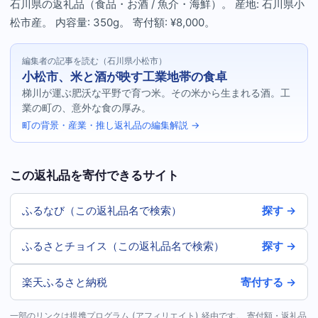
石川県の返礼品（食品・お酒 / 魚介・海鮮）。 産地: 石川県小
松市産。 内容量: 350g。 寄付額: ¥8,000。
編集者の記事を読む（石川県小松市）
小松市、米と酒が映す工業地帯の食卓
梯川が運ぶ肥沃な平野で育つ米。その米から生まれる酒。工
業の町の、意外な食の厚み。
町の背景・産業・推し返礼品の編集解説 →
この返礼品を寄付できるサイト
ふるなび（この返礼品名で検索）
探す →
ふるさとチョイス（この返礼品名で検索）
探す →
楽天ふるさと納税
寄付する →
一部のリンクは提携プログラム (アフィリエイト) 経由です。 寄付額・返礼品