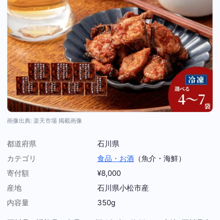
画像出典: 楽天市場 掲載画像
都道府県
石川県
カテゴリ
食品・お酒
（魚介・海鮮）
寄付額
¥8,000
産地
石川県小松市産
内容量
350g