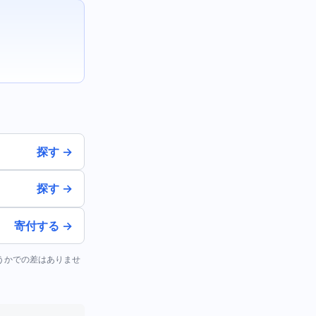
。
探す →
探す →
寄付する →
どうかでの差はありませ