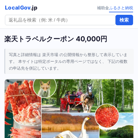
LocalGov
.jp
補助金
ふるさと納税
検索
楽天トラベルクーポン 40,000円
写真と詳細情報は 楽天市場 の公開情報から整形して表示していま
す。 本サイトは特定ポータルの専用ページではなく、 下記の複数
の申込先を併記しています。