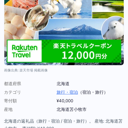
画像出典: 楽天市場 掲載画像
都道府県
北海道
カテゴリ
旅行・宿泊
（宿泊・旅行）
寄付額
¥40,000
産地
北海道苫小牧市
北海道の返礼品（旅行・宿泊 / 宿泊・旅行）。 産地: 北海道苫