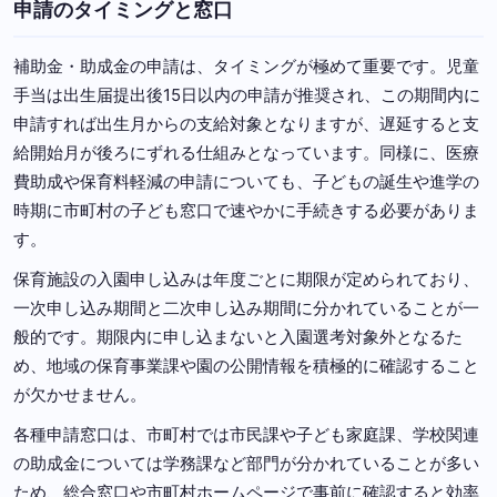
申請のタイミングと窓口
補助金・助成金の申請は、タイミングが極めて重要です。児童
手当は出生届提出後15日以内の申請が推奨され、この期間内に
申請すれば出生月からの支給対象となりますが、遅延すると支
給開始月が後ろにずれる仕組みとなっています。同様に、医療
費助成や保育料軽減の申請についても、子どもの誕生や進学の
時期に市町村の子ども窓口で速やかに手続きする必要がありま
す。
保育施設の入園申し込みは年度ごとに期限が定められており、
一次申し込み期間と二次申し込み期間に分かれていることが一
般的です。期限内に申し込まないと入園選考対象外となるた
め、地域の保育事業課や園の公開情報を積極的に確認すること
が欠かせません。
各種申請窓口は、市町村では市民課や子ども家庭課、学校関連
の助成金については学務課など部門が分かれていることが多い
ため、総合窓口や市町村ホームページで事前に確認すると効率