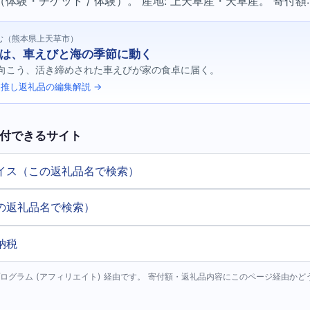
験・チケット / 体験）。 産地: 上天草産・天草産。 寄付額: ¥
む（熊本県上天草市）
は、車えびと海の季節に動く
向こう、活き締めされた車えびが家の食卓に届く。
推し返礼品の編集解説 →
付できるサイト
イス（この返礼品名で検索）
の返礼品名で検索）
納税
ログラム (アフィリエイト) 経由です。 寄付額・返礼品内容にこのページ経由か