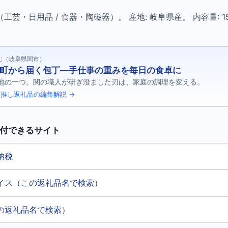
芸・日用品 / 食器・陶磁器）。 産地: 岐阜県産。 内容量: 15
む（岐阜県関市）
町から届く包丁—手仕事の重みを毎日の食卓に
地の一つ。関の職人が研ぎ澄ました刃は、家庭の調理を変える。
推し返礼品の編集解説 →
付できるサイト
納税
イス（この返礼品名で検索）
の返礼品名で検索）