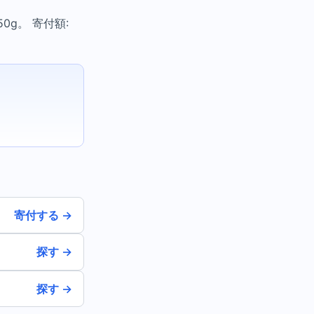
0g。 寄付額:
寄付する →
探す →
探す →