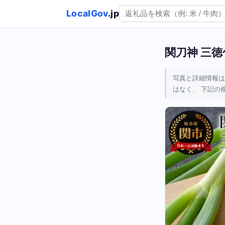
LocalGov
.jp
関刀神 三徳
写真と詳細情報は
はなく、 下記の