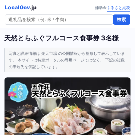
LocalGov
.jp
補助金
ふるさと納税
検索
天然とらふぐフルコース食事券 3名様
写真と詳細情報は 楽天市場 の公開情報から整形して表示していま
す。 本サイトは特定ポータルの専用ページではなく、 下記の複数
の申込先を併記しています。