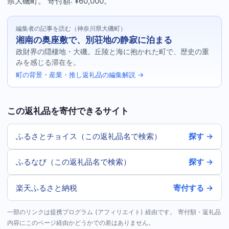
県大磯町。 寄付額: ¥60,000。
編集者の記事を読む（神奈川県大磯町）
湘南の奥座敷で、別荘地の静寂に泊まる
政財界の隠棲地・大磯。丘陵と海に抱かれた町で、歴史の重
みを感じる滞在を。
町の背景・産業・推し返礼品の編集解説 →
この返礼品を寄付できるサイト
ふるさとチョイス（この返礼品名で検索）
探す →
ふるなび（この返礼品名で検索）
探す →
楽天ふるさと納税
寄付する →
一部のリンクは提携プログラム (アフィリエイト) 経由です。 寄付額・返礼品
内容にこのページ経由かどうかでの差はありません。