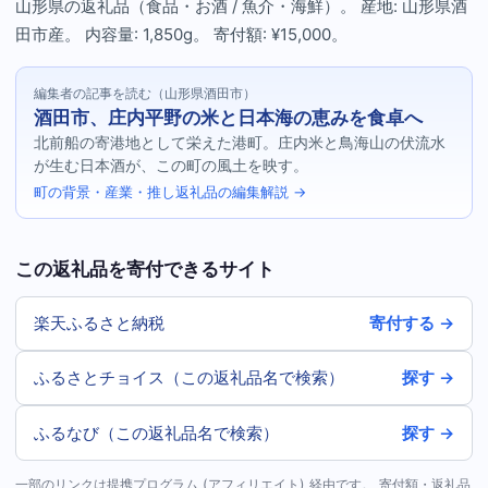
山形県の返礼品（食品・お酒 / 魚介・海鮮）。 産地: 山形県酒
田市産。 内容量: 1,850g。 寄付額: ¥15,000。
編集者の記事を読む（山形県酒田市）
酒田市、庄内平野の米と日本海の恵みを食卓へ
北前船の寄港地として栄えた港町。庄内米と鳥海山の伏流水
が生む日本酒が、この町の風土を映す。
町の背景・産業・推し返礼品の編集解説 →
この返礼品を寄付できるサイト
楽天ふるさと納税
寄付する →
ふるさとチョイス（この返礼品名で検索）
探す →
ふるなび（この返礼品名で検索）
探す →
一部のリンクは提携プログラム (アフィリエイト) 経由です。 寄付額・返礼品