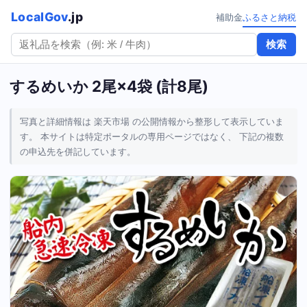
LocalGov
.jp
補助金
ふるさと納税
検索
するめいか 2尾×4袋 (計8尾)
写真と詳細情報は 楽天市場 の公開情報から整形して表示していま
す。 本サイトは特定ポータルの専用ページではなく、 下記の複数
の申込先を併記しています。