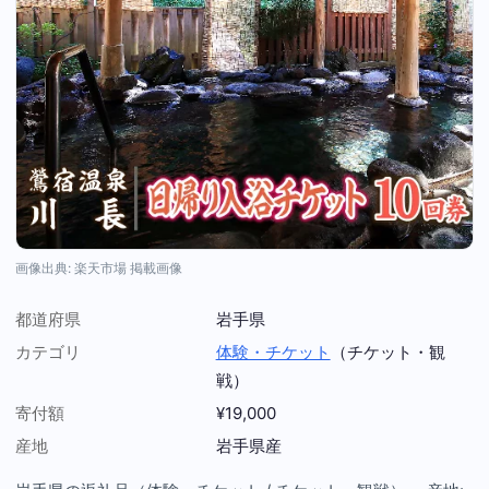
画像出典: 楽天市場 掲載画像
都道府県
岩手県
カテゴリ
体験・チケット
（チケット・観
戦）
寄付額
¥19,000
産地
岩手県産