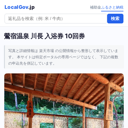
LocalGov
.jp
補助金
ふるさと納税
検索
鶯宿温泉 川長 入浴券 10回券
写真と詳細情報は 楽天市場 の公開情報から整形して表示していま
す。 本サイトは特定ポータルの専用ページではなく、 下記の複数
の申込先を併記しています。