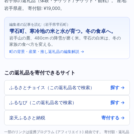
岩手県の返礼品（体験・チケット / チケット・観戦）。 産地:
岩手県産。 寄付額: ¥19,000。
編集者の記事を読む（岩手県雫石町）
雫石町、寒冷地の米と水が育つ。冬の食卓へ。
岩手山の麓、480cm の降雪が磨く米。雫石の白米は、冬の
家族の食べ方を変える。
町の背景・産業・推し返礼品の編集解説 →
この返礼品を寄付できるサイト
ふるさとチョイス（この返礼品名で検索）
探す →
ふるなび（この返礼品名で検索）
探す →
楽天ふるさと納税
寄付する →
一部のリンクは提携プログラム (アフィリエイト) 経由です。 寄付額・返礼品