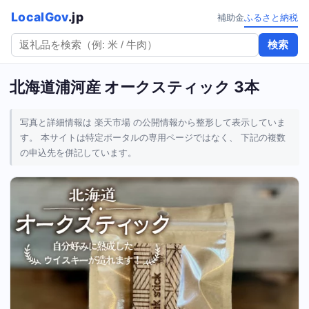
LocalGov
.jp
補助金
ふるさと納税
検索
北海道浦河産 オークスティック 3本
写真と詳細情報は 楽天市場 の公開情報から整形して表示していま
す。 本サイトは特定ポータルの専用ページではなく、 下記の複数
の申込先を併記しています。