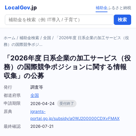
LocalGov
.jp
補助金
ふるさと納税
検索
ホーム
/
補助金検索
/
全国
/
「2026年度 日系企業の加工サービス（役
務）の国際競争ポジ…
「2026年度 日系企業の加工サービス（役
務）の国際競争ポジションに関する情報
収集」の公募
発行
調査等
都道府県
全国
申請期限
2026-04-24
受付終了
原典
jgrants-
portal.go.jp/subsidy/a0WJ200000CDXvFMAX
最終確認
2026-07-21