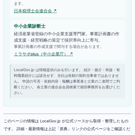
ます。
日本税理士会連合会 ↗
中小企業診断士
経済産業省登録の中小企業支援専門家。事業計画書の作
成支援・経営戦略の策定で採択率向上に寄与。
事業計画書の作成支援で関与する場合があります。
ミラサポplus（中小企業庁） ↗
LocalGov.jp は情報提供のみを行います。 紹介・媒介・斡旋・有
料職業紹介には該当せず、当社は依頼の契約当事者ではありませ
ん。 申請の可否・依頼内容・報酬は事業者と士業の二者間でご判
断ください。 各士業の連合会会員検索で個別事務所をお選びくだ
さい。
このページの情報は LocalGov.jp が公式ソースから取得・整理したもの
です。 詳細・最新情報は上記「原典」リンクの公式ページをご確認くだ