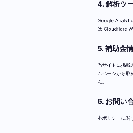
4. 解析ツ
Google An
は Cloudfla
5. 補助
当サイトに掲載さ
ムページから取
ん。
6. お問い
本ポリシーに関