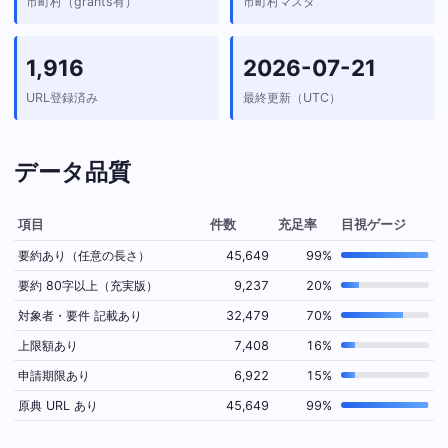
市町村（grants有）
市町村マスタ
1,916
2026-07-21
URL登録済み
最終更新（UTC）
データ品質
項目
件数
充足率
目視ゲージ
要約あり（任意の長さ）
45,649
99%
要約 80字以上（充実版）
9,237
20%
対象者・要件 記載あり
32,479
70%
上限額あり
7,408
16%
申請期限あり
6,922
15%
原典 URL あり
45,649
99%