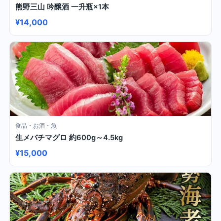
熊野三山 吟醸酒 一升瓶×1本
¥14,000
食品・お酒・魚
生メバチマグロ 約600g～4.5kg
¥15,000