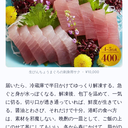
生びんちょうまぐろの刺身用サク ・ ¥10,000
届いたら、冷蔵庫で半日かけてゆっくり解凍する。急
ぐと身が水っぽくなる。解凍後、包丁を温めて、一気
に切る。切り口が透き通っていれば、鮮度が生きてい
る。醤油とわさび、それだけで十分。港町の食べ方
は、素材を邪魔しない。晩酌の一皿として、ご飯の上
にのせて丼にしてもいい。冬から春にかけて、脂がの