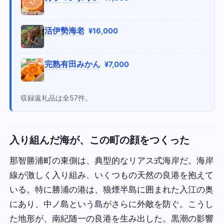
活伊勢海老
¥16,000
完熟有田みかん
¥7,000
収録返礼品は全57件。
入り組んだ海が、この町の顔をつくった
那智勝浦町の東側は、典型的なリアス式海岸だ。海岸
線が激しく入り組み、いくつもの天然の良港を抱えて
いる。特に勝浦の港は、狼煙半島に囲まれた入江の奥
にあり、中ノ島という島がさらに外敵を防ぐ。こうし
た地形が、南紀随一の良港を生み出した。黒潮の影響