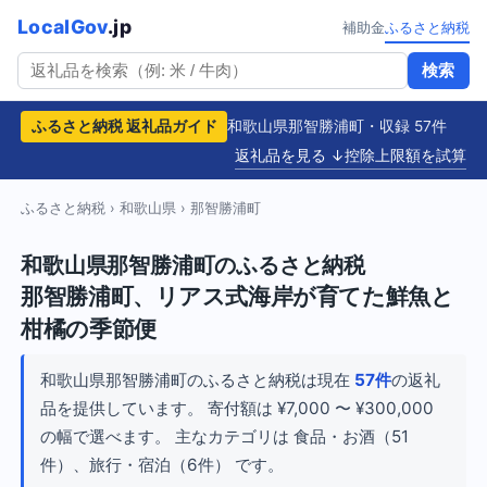
LocalGov
.jp
補助金
ふるさと納税
検索
ふるさと納税 返礼品ガイド
和歌山県那智勝浦町・収録 57件
返礼品を見る ↓
控除上限額を試算
ふるさと納税
›
和歌山県
› 那智勝浦町
和歌山県那智勝浦町のふるさと納税
那智勝浦町、リアス式海岸が育てた鮮魚と
柑橘の季節便
和歌山県那智勝浦町のふるさと納税は現在
57件
の返礼
品を提供しています。 寄付額は ¥7,000 〜 ¥300,000
の幅で選べます。 主なカテゴリは 食品・お酒（51
件）、旅行・宿泊（6件） です。