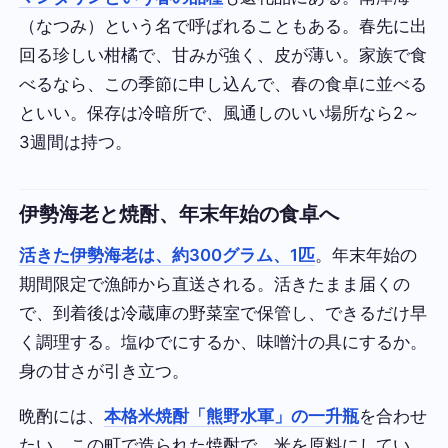
（なつみ）という名で呼ばれることもある。春先に出
回る珍しい柑橘で、甘みが強く、皮が薄い。家族で食
べるなら、この季節に申し込んで、春の食卓に並べる
といい。保存は冷暗所で、風通しのいい場所なら2～
3週間は持つ。
伊勢海老と焼酎、年末年始の食卓へ
活きた伊勢海老は、約300グラム、1匹
。年末年始の
期間限定で漁師から直送される。活きたまま届くの
で、到着後は冷蔵庫の野菜室で保管し、できるだけ早
く調理する。塩ゆでにするか、味噌汁の具にするか。
身の甘さが引き立つ。
晩酌には、
本格米焼酎「熊野水軍」の一升瓶
を合わせ
たい。この町で造られた焼酎で、米を原料にしてい