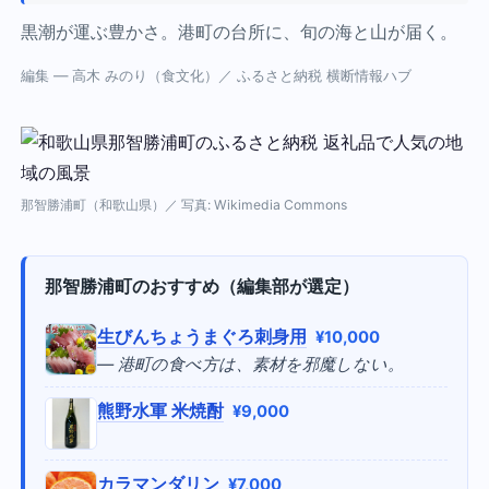
黒潮が運ぶ豊かさ。港町の台所に、旬の海と山が届く。
編集 — 高木 みのり（食文化）／ ふるさと納税 横断情報ハブ
那智勝浦町（和歌山県）／ 写真: Wikimedia Commons
那智勝浦町のおすすめ（編集部が選定）
生びんちょうまぐろ刺身用
¥10,000
— 港町の食べ方は、素材を邪魔しない。
熊野水軍 米焼酎
¥9,000
カラマンダリン
¥7,000