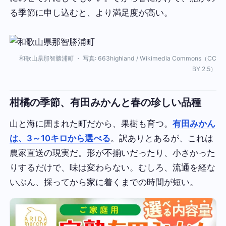
る季節に申し込むと、より満足度が高い。
和歌山県那智勝浦町 ・ 写真: 663highland / Wikimedia Commons（CC
BY 2.5）
柑橘の季節、有田みかんと春の珍しい品種
山と海に囲まれた町だから、果樹も育つ。
有田みかん
は、3～10キロから選べる
。訳ありとあるが、これは
農家直送の現実だ。形が不揃いだったり、小さかった
りするだけで、味は変わらない。むしろ、流通を経な
いぶん、採ってから家に着くまでの時間が短い。