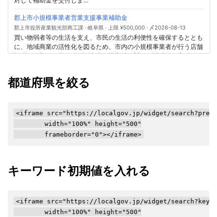
都道府県を絞る
<iframe src="https://localgov.jp/widget/search?pref
        width="100%" height="500"

        frameborder="0"></iframe>
キーワード初期値を入れる
<iframe src="https://localgov.jp/widget/search?keyw
        width="100%" height="500"
