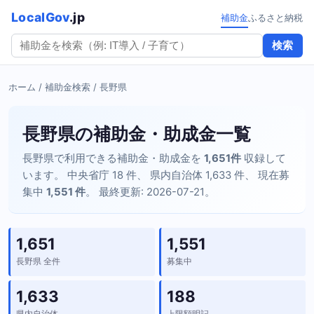
LocalGov
.jp
補助金
ふるさと納税
検索
ホーム
/
補助金検索
/ 長野県
長野県の補助金・助成金一覧
長野県で利用できる補助金・助成金を
1,651件
収録して
います。 中央省庁 18 件、 県内自治体 1,633 件、 現在募
集中
1,551 件
。 最終更新: 2026-07-21。
1,651
1,551
長野県 全件
募集中
1,633
188
県内自治体
上限額明記