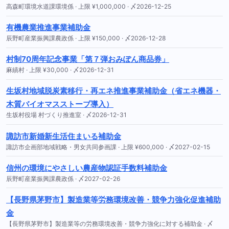
高森町環境水道課環境係 · 上限 ¥1,000,000 · 〆2026-12-25
有機農業推進事業補助金
辰野町産業振興課農政係 · 上限 ¥150,000 · 〆2026-12-28
村制70周年記念事業「第７弾おみぽん商品券」
麻績村 · 上限 ¥30,000 · 〆2026-12-31
生坂村地域脱炭素移行・再エネ推進事業補助金（省エネ機器・
木質バイオマスストーブ導入）
生坂村役場 村づくり推進室 · 〆2026-12-31
諏訪市新婚新生活住まいる補助金
諏訪市企画部地域戦略・男女共同参画課 · 上限 ¥600,000 · 〆2027-02-15
信州の環境にやさしい農産物認証手数料補助金
辰野町産業振興課農政係 · 〆2027-02-26
【長野県茅野市】製造業等労務環境改善・競争力強化促進補助
金
【長野県茅野市】製造業等の労務環境改善・競争力強化に対する補助金 · 〆