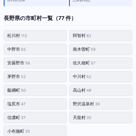
長野県の市町村一覧（77 件）
松川村
阿智村
113
82
中野市
南木曽町
62
59
安曇野市
佐久穂町
58
57
茅野市
中川村
52
52
飯綱町
高山村
50
48
塩尻市
野沢温泉村
47
39
信濃町
天龍村
37
35
小布施町
35