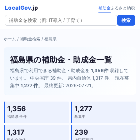
LocalGov
.jp
補助金
ふるさと納税
検索
ホーム
/
補助金検索
/ 福島県
福島県の補助金・助成金一覧
福島県で利用できる補助金・助成金を
1,356件
収録して
います。 中央省庁 39 件、 県内自治体 1,317 件、 現在募
集中
1,277 件
。 最終更新: 2026-07-21。
1,356
1,277
福島県 全件
募集中
1,317
239
県内自治体
上限額明記