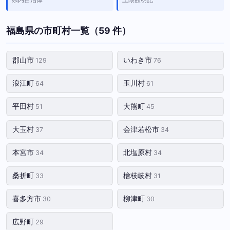
福島県の市町村一覧（59 件）
郡山市
いわき市
129
76
浪江町
玉川村
64
61
平田村
大熊町
51
45
大玉村
会津若松市
37
34
本宮市
北塩原村
34
34
桑折町
檜枝岐村
33
31
喜多方市
柳津町
30
30
広野町
29