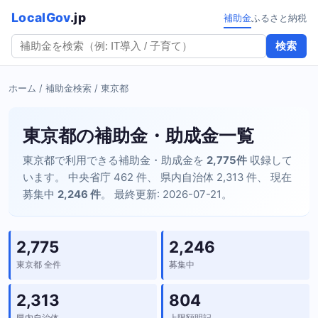
LocalGov
.jp
補助金
ふるさと納税
検索
ホーム
/
補助金検索
/ 東京都
東京都の補助金・助成金一覧
東京都で利用できる補助金・助成金を
2,775件
収録して
います。 中央省庁 462 件、 県内自治体 2,313 件、 現在
募集中
2,246 件
。 最終更新: 2026-07-21。
2,775
2,246
東京都 全件
募集中
2,313
804
県内自治体
上限額明記