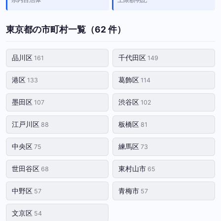
東京都の市町村一覧（62 件）
品川区
千代田区
161
149
港区
葛飾区
133
114
墨田区
渋谷区
107
102
江戸川区
板橋区
88
81
中央区
練馬区
75
73
世田谷区
東村山市
68
65
中野区
青梅市
57
57
文京区
54