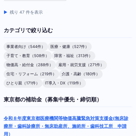
残り 47 件を表示
カテゴリで絞り込む
事業者向け（544件）
医療・健康（527件）
子育て・教育（508件）
障害・福祉（313件）
物価高・給付金（288件）
雇用・就労支援（271件）
住宅・リフォーム（219件）
介護・高齢（180件）
ひとり親（171件）
IT導入・DX（119件）
東京都の補助金（募集中優先・締切順）
令和８年度東京都医療機関等物価高騰緊急対策支援金(無床診
療所・歯科診療所・無床助産所、施術所・歯科技工所 申請
用）