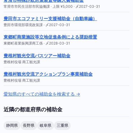
常滑市特殊詐欺対策装置等購入費補助金
常滑市市民生活部市民協働課 · 上限 ¥5,000 · 〆2027-03-31
豊田市エコファミリー支援補助金（自動車編）
豊田市環境部環境政策課 · 〆2027-03-31
東郷町商業施設等立地促進条例による奨励措置
東郷町産業振興課商工係 · 〆2028-03-31
豊根村観光交流バスツアー補助金
豊根村役場 商工観光課
豊根村観光交流アクションプラン事業補助金
豊根村役場 商工観光課
愛知県のすべての補助金を検索する →
近隣の都道府県の補助金
静岡県
長野県
岐阜県
三重県