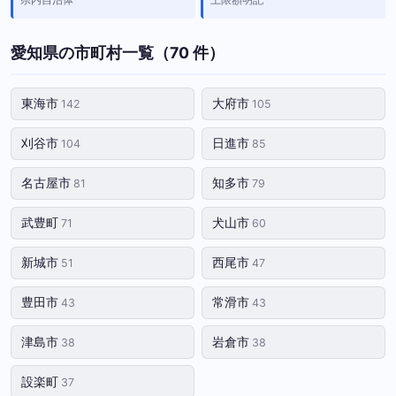
愛知県の市町村一覧（70 件）
東海市
大府市
142
105
刈谷市
日進市
104
85
名古屋市
知多市
81
79
武豊町
犬山市
71
60
新城市
西尾市
51
47
豊田市
常滑市
43
43
津島市
岩倉市
38
38
設楽町
37