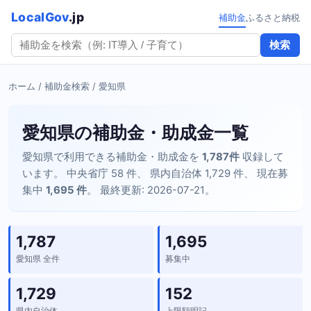
LocalGov
.jp
補助金
ふるさと納税
検索
ホーム
/
補助金検索
/ 愛知県
愛知県の補助金・助成金一覧
愛知県で利用できる補助金・助成金を
1,787件
収録して
います。 中央省庁 58 件、 県内自治体 1,729 件、 現在募
集中
1,695 件
。 最終更新: 2026-07-21。
1,787
1,695
愛知県 全件
募集中
1,729
152
県内自治体
上限額明記