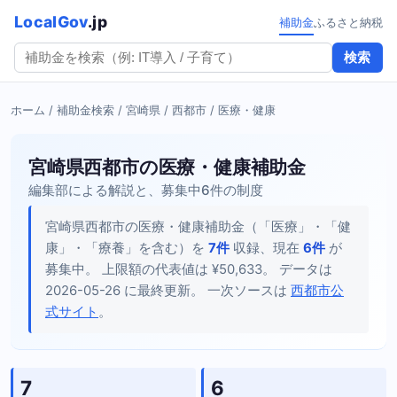
LocalGov
.jp
補助金
ふるさと納税
検索
ホーム
/
補助金検索
/
宮崎県
/
西都市
/ 医療・健康
宮崎県西都市の医療・健康補助金
編集部による解説と、募集中6件の制度
宮崎県西都市の医療・健康補助金（「医療」・「健
康」・「療養」を含む）を
7件
収録、現在
6件
が
募集中。 上限額の代表値は ¥50,633。 データは
2026-05-26 に最終更新。 一次ソースは
西都市公
式サイト
。
7
6