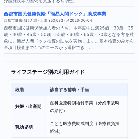
介護施設等の整備を支援する補助金。
西都市国民健康保険「簡易人間ドック」助成事業
西都市健康ほけん課 · 上限 ¥50,633 · 〆2026-06-04
西都市国民健康保険加入者のうち、本年度中に満25歳・30歳・35
歳・40歳・45歳・50歳・55歳・60歳・65歳・70歳となる方を対
象に、簡易人間ドック検査の助成を実施します。基本検査のみから
全項目検査まで4つのコースから選択でき、…
ライフステージ別の利用ガイド
段階
該当する補助・手当
産科医療特別給付事業（分娩事故時
妊娠・出産期
の給付）
こども医療費助成制度（医療費負担
乳幼児期
軽減）