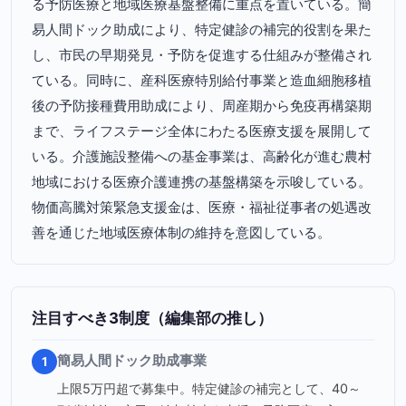
る予防医療と地域医療基盤整備に重点を置いている。簡
易人間ドック助成により、特定健診の補完的役割を果た
し、市民の早期発見・予防を促進する仕組みが整備され
ている。同時に、産科医療特別給付事業と造血細胞移植
後の予防接種費用助成により、周産期から免疫再構築期
まで、ライフステージ全体にわたる医療支援を展開して
いる。介護施設整備への基金事業は、高齢化が進む農村
地域における医療介護連携の基盤構築を示唆している。
物価高騰対策緊急支援金は、医療・福祉従事者の処遇改
善を通じた地域医療体制の維持を意図している。
注目すべき3制度（編集部の推し）
簡易人間ドック助成事業
1
上限5万円超で募集中。特定健診の補完として、40～