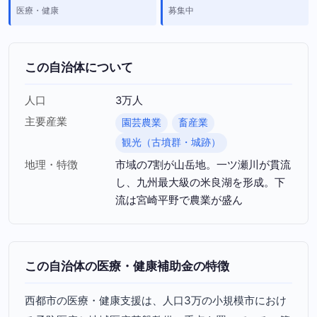
医療・健康
募集中
この自治体について
人口
3万人
主要産業
園芸農業
畜産業
観光（古墳群・城跡）
地理・特徴
市域の7割が山岳地。一ツ瀬川が貫流
し、九州最大級の米良湖を形成。下
流は宮崎平野で農業が盛ん
この自治体の医療・健康補助金の特徴
西都市の医療・健康支援は、人口3万の小規模市におけ