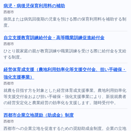
病児・病後児保育利用料の補助
西都市
病気または病気回復期の児童を預ける際の保育利用料を補助する制
度。
自立支援教育訓練給付金・高等職業訓練促進給付金
西都市
ひとり親家庭の親が教育訓練や職業訓練を受ける際に給付金を支給
する制度。
経営体育成支援（農地利用効率化等支援交付金、担い手確保・
強化支援事業）
西都市
就農を目指す方を対象とした経営体育成支援事業。農地利用効率化
等支援交付金および担い手確保・強化支援事業により、新規就農者
の経営安定化と農業経営の効率化を支援します。随時受付中。
西都市企業立地奨励（助成金）制度
西都市
西都市への企業立地を促進するための奨励助成金制度。企業の立地