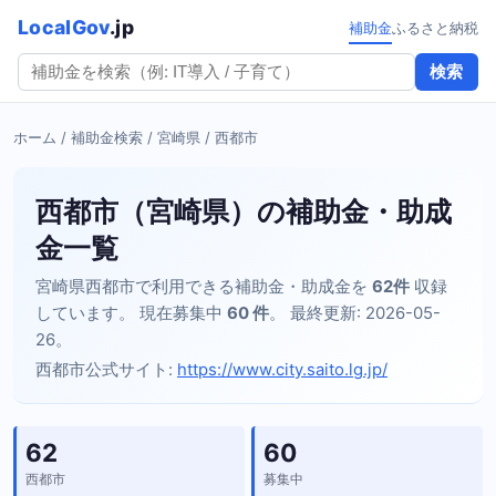
LocalGov
.jp
補助金
ふるさと納税
検索
ホーム
/
補助金検索
/
宮崎県
/ 西都市
西都市（宮崎県）の補助金・助成
金一覧
宮崎県西都市で利用できる補助金・助成金を
62件
収録
しています。 現在募集中
60 件
。 最終更新: 2026-05-
26。
西都市公式サイト:
https://www.city.saito.lg.jp/
62
60
西都市
募集中