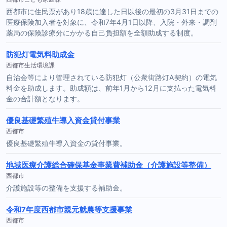
西都市に住民票があり18歳に達した日以後の最初の3月31日までの
医療保険加入者を対象に、令和7年4月1日以降、入院・外来・調剤
薬局の保険診療分にかかる自己負担額を全額助成する制度。
防犯灯電気料助成金
西都市生活環境課
自治会等により管理されている防犯灯（公衆街路灯A契約）の電気
料金を助成します。助成額は、前年1月から12月に支払った電気料
金の合計額となります。
優良基礎繁殖牛導入資金貸付事業
西都市
優良基礎繁殖牛導入資金の貸付事業。
地域医療介護総合確保基金事業費補助金（介護施設等整備）
西都市
介護施設等の整備を支援する補助金。
令和7年度西都市親元就農等支援事業
西都市