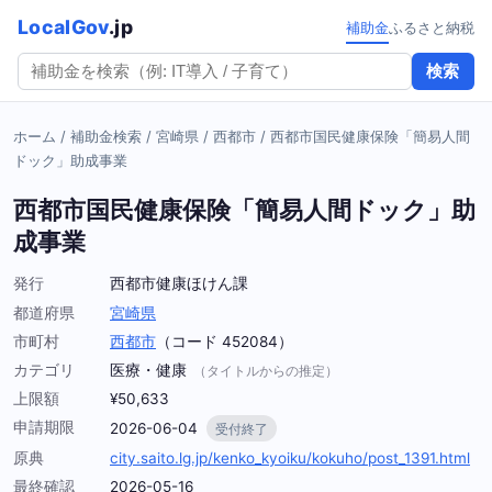
LocalGov
.jp
補助金
ふるさと納税
検索
ホーム
/
補助金検索
/
宮崎県
/
西都市
/
西都市国民健康保険「簡易人間
ドック」助成事業
西都市国民健康保険「簡易人間ドック」助
成事業
発行
西都市健康ほけん課
都道府県
宮崎県
市町村
西都市
（コード 452084）
カテゴリ
医療・健康
（タイトルからの推定）
上限額
¥50,633
申請期限
2026-06-04
受付終了
原典
city.saito.lg.jp/kenko_kyoiku/kokuho/post_1391.html
最終確認
2026-05-16