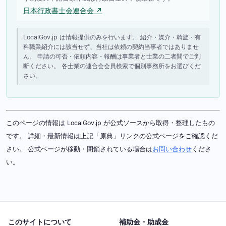
日本行政書士会連合会 ↗
LocalGov.jp は情報提供のみを行います。 紹介・媒介・斡旋・有
料職業紹介には該当せず、当社は依頼の契約当事者ではありませ
ん。 申請の可否・依頼内容・報酬は事業者と士業の二者間でご判
断ください。 各士業の連合会会員検索で個別事務所をお選びくだ
さい。
このページの情報は LocalGov.jp が公式ソースから取得・整理したもの
です。 詳細・最新情報は上記「原典」リンクの公式ページをご確認くだ
さい。 公式ページが移動・閉鎖されている場合は
お問い合わせ
くださ
い。
このサイトについて
補助金・助成金