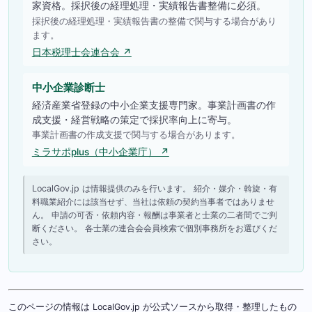
家資格。採択後の経理処理・実績報告書整備に必須。
採択後の経理処理・実績報告書の整備で関与する場合があり
ます。
日本税理士会連合会 ↗
中小企業診断士
経済産業省登録の中小企業支援専門家。事業計画書の作
成支援・経営戦略の策定で採択率向上に寄与。
事業計画書の作成支援で関与する場合があります。
ミラサポplus（中小企業庁） ↗
LocalGov.jp は情報提供のみを行います。 紹介・媒介・斡旋・有
料職業紹介には該当せず、当社は依頼の契約当事者ではありませ
ん。 申請の可否・依頼内容・報酬は事業者と士業の二者間でご判
断ください。 各士業の連合会会員検索で個別事務所をお選びくだ
さい。
このページの情報は LocalGov.jp が公式ソースから取得・整理したもの