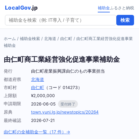
LocalGov
.jp
補助金
ふるさと納税
検索
ホーム
/
補助金検索
/
北海道
/
由仁町
/
由仁町商工業経営強化促進事業
補助金
由仁町商工業経営強化促進事業補助金
発行
由仁町産業振興課由仁のもの事業担当
都道府県
北海道
市町村
由仁町
（コード 014273）
上限額
¥2,000,000
申請期限
2026-06-05
受付終了
原典
town.yuni.lg.jp/newstopics/20264
最終確認
2026-07-21
由仁町の全補助金一覧（17 件）→