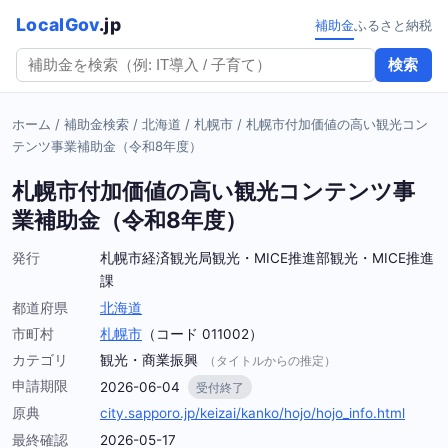
LocalGov
.jp
補助金
ふるさと納税
検索
ホーム
/
補助金検索
/
北海道
/
札幌市
/
札幌市付加価値の高い観光コン
テンツ事業補助金（令和8年度）
札幌市付加価値の高い観光コンテンツ事
業補助金（令和8年度）
発行
札幌市経済観光局観光・MICE推進部観光・MICE推進
課
都道府県
北海道
市町村
札幌市
（コード 011002）
カテゴリ
観光・商業振興
（タイトルからの推定）
申請期限
2026-06-04
受付終了
原典
city.sapporo.jp/keizai/kanko/hojo/hojo_info.html
最終確認
2026-05-17