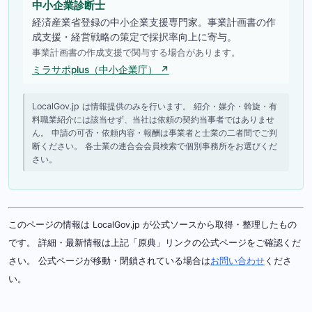
中小企業診断士
経済産業省登録の中小企業支援専門家。事業計画書の作
成支援・経営戦略の策定で採択率向上に寄与。
事業計画書の作成支援で関与する場合があります。
ミラサポplus（中小企業庁） ↗
LocalGov.jp は情報提供のみを行います。 紹介・媒介・斡旋・有
料職業紹介には該当せず、当社は依頼の契約当事者ではありませ
ん。 申請の可否・依頼内容・報酬は事業者と士業の二者間でご判
断ください。 各士業の連合会会員検索で個別事務所をお選びくだ
さい。
このページの情報は LocalGov.jp が公式ソースから取得・整理したもの
です。 詳細・最新情報は上記「原典」リンクの公式ページをご確認くだ
さい。 公式ページが移動・閉鎖されている場合は
お問い合わせ
くださ
い。