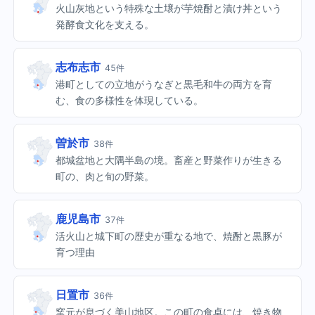
火山灰地という特殊な土壌が芋焼酎と漬け丼という
発酵食文化を支える。
志布志市
45件
港町としての立地がうなぎと黒毛和牛の両方を育
む、食の多様性を体現している。
曽於市
38件
都城盆地と大隅半島の境。畜産と野菜作りが生きる
町の、肉と旬の野菜。
鹿児島市
37件
活火山と城下町の歴史が重なる地で、焼酎と黒豚が
育つ理由
日置市
36件
窯元が息づく美山地区。この町の食卓には、焼き物