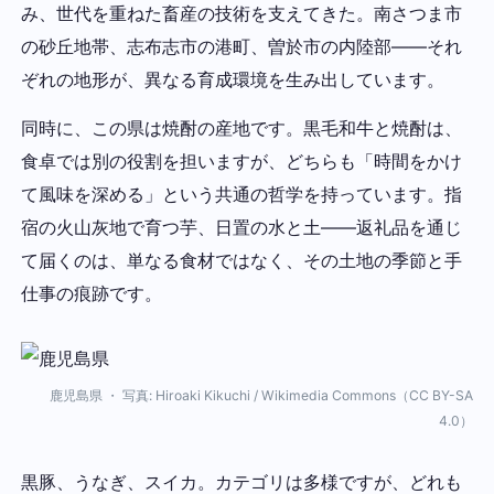
み、世代を重ねた畜産の技術を支えてきた。南さつま市
の砂丘地帯、志布志市の港町、曽於市の内陸部——それ
ぞれの地形が、異なる育成環境を生み出しています。
同時に、この県は焼酎の産地です。黒毛和牛と焼酎は、
食卓では別の役割を担いますが、どちらも「時間をかけ
て風味を深める」という共通の哲学を持っています。指
宿の火山灰地で育つ芋、日置の水と土——返礼品を通じ
て届くのは、単なる食材ではなく、その土地の季節と手
仕事の痕跡です。
鹿児島県 ・ 写真: Hiroaki Kikuchi / Wikimedia Commons（CC BY-SA
4.0）
黒豚、うなぎ、スイカ。カテゴリは多様ですが、どれも