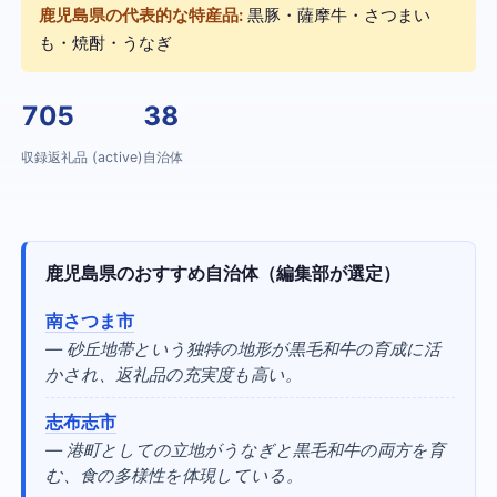
鹿児島県の代表的な特産品:
黒豚・薩摩牛・さつまい
も・焼酎・うなぎ
705
38
収録返礼品 (active)
自治体
鹿児島県のおすすめ自治体（編集部が選定）
南さつま市
— 砂丘地帯という独特の地形が黒毛和牛の育成に活
かされ、返礼品の充実度も高い。
志布志市
— 港町としての立地がうなぎと黒毛和牛の両方を育
む、食の多様性を体現している。