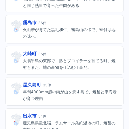
と同じ熱量で育った牛肉がある。
霧島市
36件
火山帯が育てた黒毛和牛。霧島山の懐で、寄付は地
の味へ。
大崎町
35件
大隅半島の東部で、豚とブロイラーを育てる町。焼
酎もまた、地の産物を仕込む仕事だ。
屋久島町
35件
年間4000mm超の雨が山を潤す島で、焼酎と車海老
が育つ理由
出水市
31件
鹿児島県最北端、ラムサール条約湿地の町。焼酎の