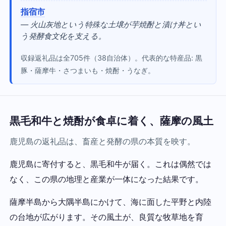
指宿市
— 火山灰地という特殊な土壌が芋焼酎と漬け丼とい
う発酵食文化を支える。
収録返礼品は全705件（38自治体）。代表的な特産品: 黒
豚・薩摩牛・さつまいも・焼酎・うなぎ。
黒毛和牛と焼酎が食卓に着く、薩摩の風土
鹿児島の返礼品は、畜産と発酵の県の本質を映す。
鹿児島に寄付すると、黒毛和牛が届く。これは偶然では
なく、この県の地理と産業が一体になった結果です。
薩摩半島から大隅半島にかけて、海に面した平野と内陸
の台地が広がります。その風土が、良質な牧草地を育