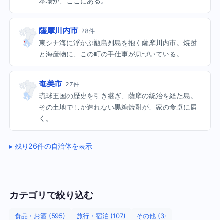
本場が、ここにある。
薩摩川内市
28件
東シナ海に浮かぶ甑島列島を抱く薩摩川内市。焼酎
と海産物に、この町の手仕事が息づいている。
奄美市
27件
琉球王国の歴史を引き継ぎ、薩摩の統治を経た島。
その土地でしか造れない黒糖焼酎が、家の食卓に届
く。
残り26件の自治体を表示
カテゴリで絞り込む
食品・お酒 (595)
旅行・宿泊 (107)
その他 (3)