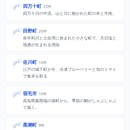
四万十町
22件
四万十川の中流、山と川に抱かれた町の米と牛肉。
田野町
20件
奈半利川と土佐湾に挟まれた小さな町で、天日塩と
地酒が生まれる理由
佐川町
15件
江戸の城下町が今、冷凍ブルーベリーと旬のトマト
で食卓を彩る
宿毛市
10件
高知県最西端の港町から、季節の鯛がしゃぶしゃぶ
で届く。
黒潮町
9件