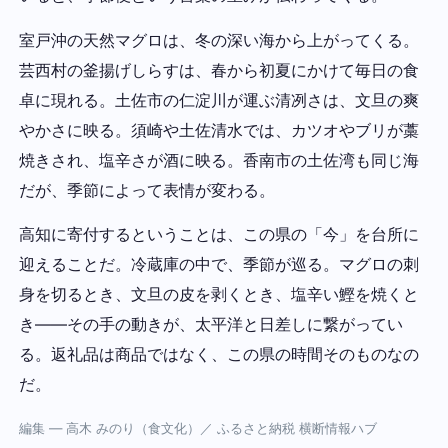
室戸沖の天然マグロは、冬の深い海から上がってくる。
芸西村の釜揚げしらすは、春から初夏にかけて毎日の食
卓に現れる。土佐市の仁淀川が運ぶ清冽さは、文旦の爽
やかさに映る。須崎や土佐清水では、カツオやブリが藁
焼きされ、塩辛さが酒に映る。香南市の土佐湾も同じ海
だが、季節によって表情が変わる。
高知に寄付するということは、この県の「今」を台所に
迎えることだ。冷蔵庫の中で、季節が巡る。マグロの刺
身を切るとき、文旦の皮を剥くとき、塩辛い鰹を焼くと
き——その手の動きが、太平洋と日差しに繋がってい
る。返礼品は商品ではなく、この県の時間そのものなの
だ。
編集 — 高木 みのり（食文化）／ ふるさと納税 横断情報ハブ