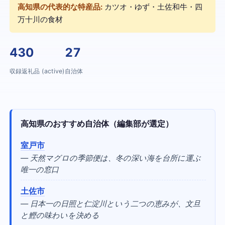
高知県の代表的な特産品:
カツオ・ゆず・土佐和牛・四
万十川の食材
430
27
収録返礼品 (active)
自治体
高知県のおすすめ自治体（編集部が選定）
室戸市
— 天然マグロの季節便は、冬の深い海を台所に運ぶ
唯一の窓口
土佐市
— 日本一の日照と仁淀川という二つの恵みが、文旦
と鰹の味わいを決める