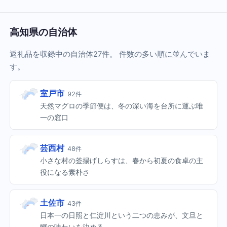
高知県の自治体
返礼品を収録中の自治体27件。 件数の多い順に並んでいま
す。
室戸市
92件
天然マグロの季節便は、冬の深い海を台所に運ぶ唯
一の窓口
芸西村
48件
小さな村の釜揚げしらすは、春から初夏の食卓の主
役になる素朴さ
土佐市
43件
日本一の日照と仁淀川という二つの恵みが、文旦と
鰹の味わいを決める