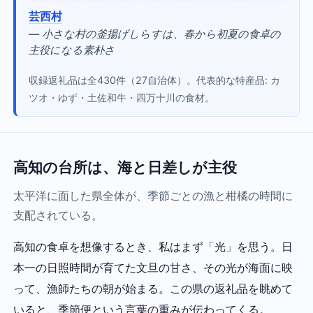
芸西村
— 小さな村の釜揚げしらすは、春から初夏の食卓の
主役になる素朴さ
収録返礼品は全430件（27自治体）。代表的な特産品: カ
ツオ・ゆず・土佐和牛・四万十川の食材。
高知の台所は、海と日差しが主役
太平洋に面した県全体が、季節ごとの漁と柑橘の時間に
支配されている。
高知の食卓を想像するとき、私はまず「光」を思う。日
本一の日照時間が育てた文旦の甘さ、その光が海面に映
って、漁師たちの朝が始まる。この県の返礼品を眺めて
いると、季節便という言葉の重みが伝わってくる。