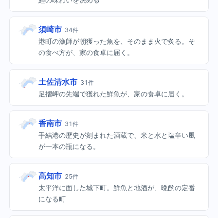
須崎市
34件
港町の漁師が朝獲った魚を、そのまま火で炙る。そ
の食べ方が、家の食卓に届く。
土佐清水市
31件
足摺岬の先端で獲れた鮮魚が、家の食卓に届く。
香南市
31件
手結港の歴史が刻まれた酒蔵で、米と水と塩辛い風
が一本の瓶になる。
高知市
25件
太平洋に面した城下町。鮮魚と地酒が、晩酌の定番
になる町