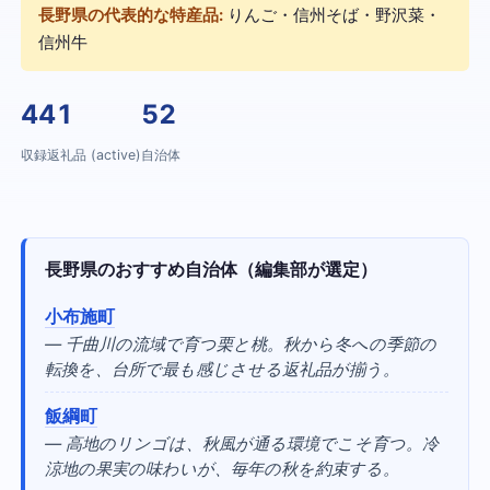
長野県の代表的な特産品:
りんご・信州そば・野沢菜・
信州牛
441
52
収録返礼品 (active)
自治体
長野県のおすすめ自治体（編集部が選定）
小布施町
— 千曲川の流域で育つ栗と桃。秋から冬への季節の
転換を、台所で最も感じさせる返礼品が揃う。
飯綱町
— 高地のリンゴは、秋風が通る環境でこそ育つ。冷
涼地の果実の味わいが、毎年の秋を約束する。