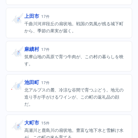
上田市
17件
千曲川河岸段丘の扇状地。戦国の気風が残る城下町
から、季節の果実が届く。
麻績村
17件
筑摩山地の高原で育つ牛肉が、この村の暮らしを映
す。
池田町
17件
北アルプスの麓、冷涼な谷間で育つぶどう。地元の
造り手が手がけるワインが、この町の返礼品の顔
だ。
大町市
15件
高瀬川と鹿島川の扇状地。豊富な地下水と雪解け水
が、この町の米を育てる。