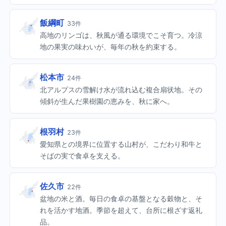
飯綱町
33件
高地のリンゴは、秋風が通る環境でこそ育つ。冷涼
地の果実の味わいが、毎年の秋を約束する。
松本市
24件
北アルプスの雪解け水が流れ込む複合扇状地。その
傾斜が生んだ果樹園の恵みを、秋に家へ。
根羽村
23件
愛知県との境界に位置する山村が、こだわり和牛と
そばの実で食卓を支える。
佐久市
22件
盆地の米と酒。毎日の食卓の基盤となる穀物と、そ
れを活かす地酒。季節を超えて、台所に根ざす返礼
品。