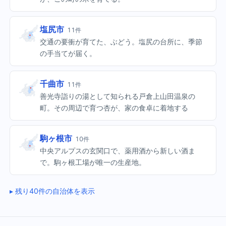
塩尻市
11件
交通の要衝が育てた、ぶどう。塩尻の台所に、季節
の手当てが届く。
千曲市
11件
善光寺詣りの湯として知られる戸倉上山田温泉の
町。その周辺で育つ杏が、家の食卓に着地する
駒ヶ根市
10件
中央アルプスの玄関口で、薬用酒から新しい酒ま
で。駒ヶ根工場が唯一の生産地。
残り40件の自治体を表示