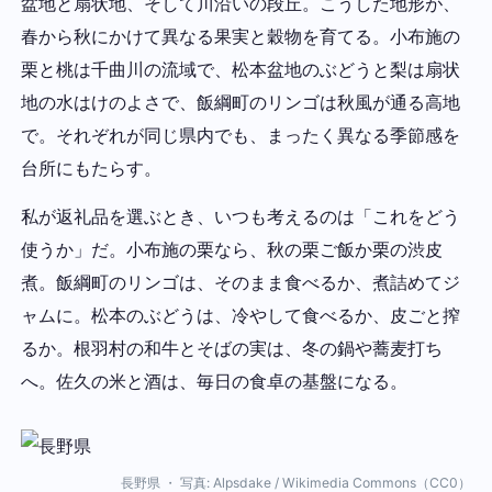
盆地と扇状地、そして川沿いの段丘。こうした地形が、
春から秋にかけて異なる果実と穀物を育てる。小布施の
栗と桃は千曲川の流域で、松本盆地のぶどうと梨は扇状
地の水はけのよさで、飯綱町のリンゴは秋風が通る高地
で。それぞれが同じ県内でも、まったく異なる季節感を
台所にもたらす。
私が返礼品を選ぶとき、いつも考えるのは「これをどう
使うか」だ。小布施の栗なら、秋の栗ご飯か栗の渋皮
煮。飯綱町のリンゴは、そのまま食べるか、煮詰めてジ
ャムに。松本のぶどうは、冷やして食べるか、皮ごと搾
るか。根羽村の和牛とそばの実は、冬の鍋や蕎麦打ち
へ。佐久の米と酒は、毎日の食卓の基盤になる。
長野県 ・ 写真: Alpsdake / Wikimedia Commons（CC0）