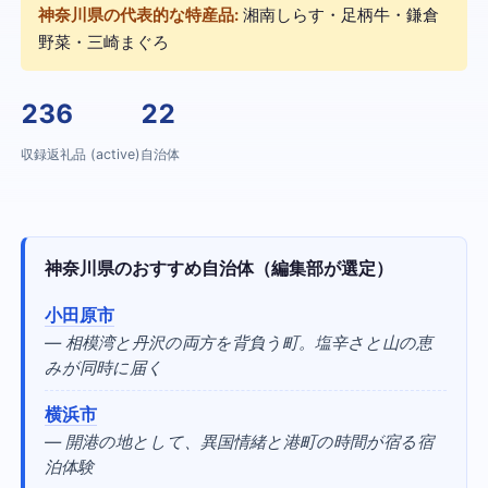
神奈川県の代表的な特産品:
湘南しらす・足柄牛・鎌倉
野菜・三崎まぐろ
236
22
収録返礼品 (active)
自治体
神奈川県のおすすめ自治体（編集部が選定）
小田原市
— 相模湾と丹沢の両方を背負う町。塩辛さと山の恵
みが同時に届く
横浜市
— 開港の地として、異国情緒と港町の時間が宿る宿
泊体験