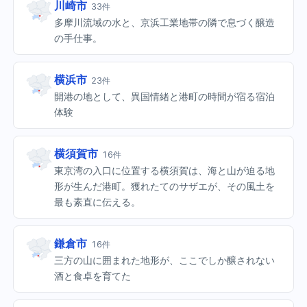
川崎市
33件
多摩川流域の水と、京浜工業地帯の隣で息づく醸造
の手仕事。
横浜市
23件
開港の地として、異国情緒と港町の時間が宿る宿泊
体験
横須賀市
16件
東京湾の入口に位置する横須賀は、海と山が迫る地
形が生んだ港町。獲れたてのサザエが、その風土を
最も素直に伝える。
鎌倉市
16件
三方の山に囲まれた地形が、ここでしか醸されない
酒と食卓を育てた