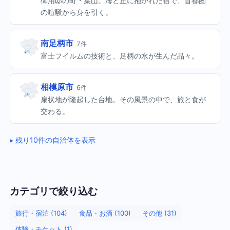
御用邸の町・葉山。海と丘に抱かれた宿で、首都圏
の喧騒から身を引く。
南足柄市
7件
富士フイルムの技術と、足柄の水が生んだ品々。
相模原市
6件
扇状地が隆起した台地。その風景の中で、旅と食が
交わる。
残り10件の自治体を表示
カテゴリで絞り込む
旅行・宿泊 (104)
食品・お酒 (100)
その他 (31)
体験・チケット (1)