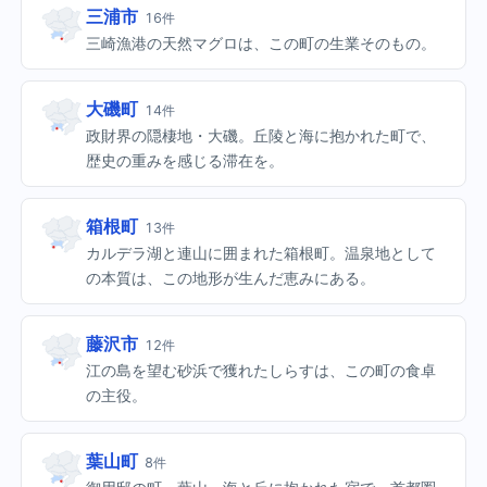
三浦市
16件
三崎漁港の天然マグロは、この町の生業そのもの。
大磯町
14件
政財界の隠棲地・大磯。丘陵と海に抱かれた町で、
歴史の重みを感じる滞在を。
箱根町
13件
カルデラ湖と連山に囲まれた箱根町。温泉地として
の本質は、この地形が生んだ恵みにある。
藤沢市
12件
江の島を望む砂浜で獲れたしらすは、この町の食卓
の主役。
葉山町
8件