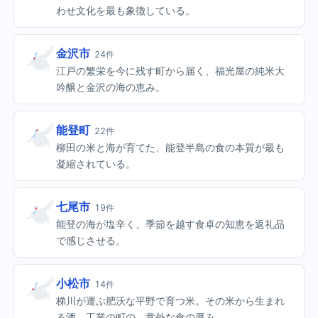
わせ文化を最も象徴している。
金沢市
24件
江戸の繁栄を今に残す町から届く、福光屋の純米大
吟醸と金沢の海の恵み。
能登町
22件
柳田の米と海が育てた、能登半島の食の本質が最も
凝縮されている。
七尾市
19件
能登の海が塩辛く、季節を越す食卓の知恵を返礼品
で感じさせる。
小松市
14件
梯川が運ぶ肥沃な平野で育つ米。その米から生まれ
る酒。工業の町の、意外な食の厚み。