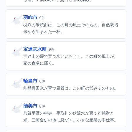
羽咋市
9件
羽咋の米焼酎は、この町の風土そのもの。自然栽培
米から生まれた一杯。
宝達志水町
9件
宝達山の麓で育つ米といちじく。この町の風土が、
家の食卓に届く。
輪島市
8件
能登棚田米が育つ風景は、この町の営みそのもの。
能美市
8件
加賀平野の中央、手取川の伏流水が育てた焼酎と
米。三町合併の地に息づく、小さな産業の手仕事。