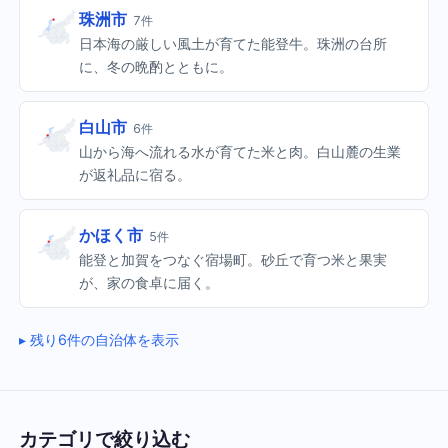
珠洲市
7件
日本海の厳しい風土が育てた能登牛。珠洲の台所
に、冬の晩酌とともに。
白山市
6件
山から海へ流れる水が育てた米と肉。白山麓の生業
が返礼品に宿る。
かほく市
5件
能登と加賀をつなぐ宿場町。砂丘で育つ米と果実
が、家の食卓に届く。
残り6件の自治体を表示
カテゴリで絞り込む