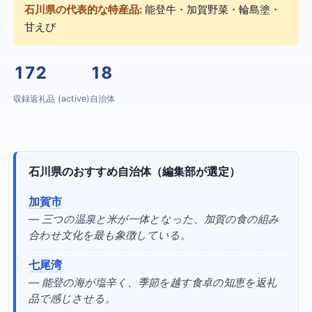
石川県の代表的な特産品:
能登牛・加賀野菜・輪島塗・
甘えび
172
18
収録返礼品 (active)
自治体
石川県のおすすめ自治体（編集部が選定）
加賀市
— 三つの温泉と米が一体となった、加賀の食の組み
合わせ文化を最も象徴している。
七尾湾
— 能登の海が塩辛く、季節を越す食卓の知恵を返礼
品で感じさせる。