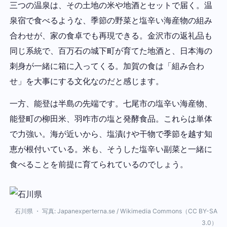
三つの温泉は、その土地の米や地酒とセットで届く。温
泉宿で食べるような、季節の野菜と塩辛い海産物の組み
合わせが、家の食卓でも再現できる。金沢市の返礼品も
同じ系統で、百万石の城下町が育てた地酒と、日本海の
刺身が一緒に箱に入ってくる。加賀の食は「組み合わ
せ」を大事にする文化なのだと感じます。
一方、能登は半島の先端です。七尾市の塩辛い海産物、
能登町の柳田米、羽咋市の塩と発酵食品。これらは単体
で力強い。海が近いから、塩漬けや干物で季節を越す知
恵が根付いている。米も、そうした塩辛い副菜と一緒に
食べることを前提に育てられているのでしょう。
石川県 ・ 写真: Japanexperterna.se / Wikimedia Commons（CC BY-SA
3.0）