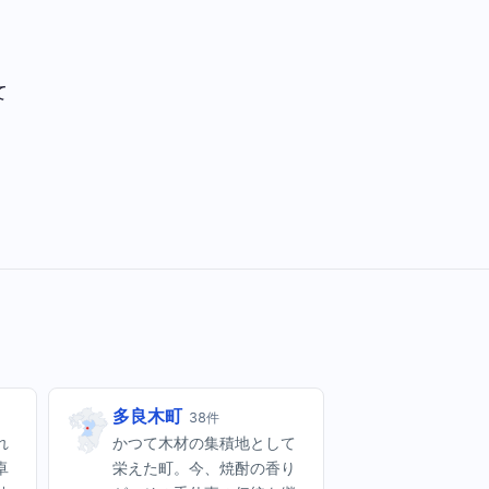
て
多良木町
38件
れ
かつて木材の集積地として
卓
栄えた町。今、焼酎の香り