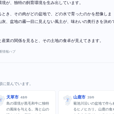
環境が、独特の飼育環境を生み出しています。
るとき、その肉がどの盆地で、どの水で育ったのかを想像しま
山灰、盆地の霧—目に見えない風土が、味わいの奥行きを決め
と産業の関係を見ると、その土地の食卓が見えてきます。
横断情報ハブ
い順に並んでいます。
天草市
山鹿市
48件
39件
島の環境が黒毛和牛に独特
菊池川沿いの盆地で作ら
の風味を与える。海と山の
るヒノヒカリ。山鹿の食