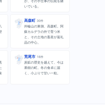
納
が、その手仕事の伝統を継
いでいる。
高森町
30件
八
外輪山の東側、高森町。阿
歴
蘇カルデラの外で育つ米
と、その土地の畜産が返礼
品の中心。
荒尾市
16件
黒
炭鉱の歴史を越えて、今は
た
果樹の町。冬の食卓に届
味
く、小ぶりで甘い一粒。