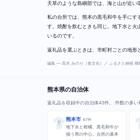
天草のような島嶼部では、海と山が近い
私の台所では、熊本の黒毛和牛を手にす
す。焼酎を飲むときも同じ。地下水と火
いるのです。
返礼品を選ぶときは、市町村ごとの地形
編集 — 高木 みのり（食文化）／ ふるさと納税 
熊本県の自治体
返礼品を収録中の自治体43件。 件数の多
熊本市
67件
地下水と柑橘、黒毛和牛が
揃う県の中心。台所の基本