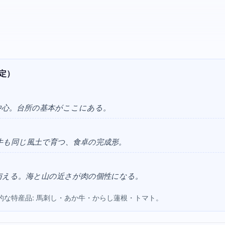
定）
中心。台所の基本がここにある。
牛も同じ風土で育つ、食卓の完成形。
与える。海と山の近さが肉の個性になる。
的な特産品: 馬刺し・あか牛・からし蓮根・トマト。