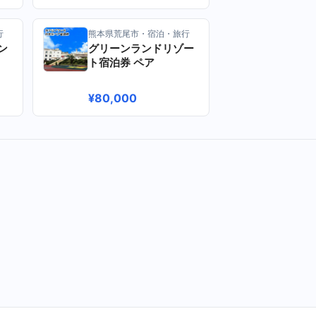
行
熊本県荒尾市・宿泊・旅行
ン
グリーンランドリゾー
ト宿泊券 ペア
¥80,000