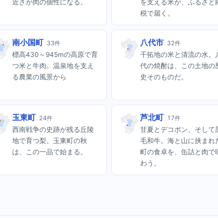
近さが肉の個性になる。
を支える米が、ふるさと
税で届く。
南小国町
八代市
33件
32件
標高430～945mの高原で育
干拓地の米と清流の水。
つ米と牛肉。温泉地を支え
代の焼酎は、この土地の
る農業の風景から
史そのものだ。
玉東町
芦北町
24件
17件
西南戦争の史跡が残る丘陵
甘夏とデコポン、そして
地で育つ梨。玉東町の秋
毛和牛。海と山に挟まれ
は、この一品で始まる。
町の食卓を、缶詰と肉で
わう。