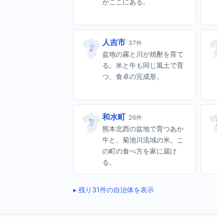
がここにある。
人吉市
37件
盆地の霧と川が焼酎を育て
る。米と牛も同じ風土で育
つ、食卓の完成形。
和水町
26件
熊本北西の盆地で育つあか
牛と、菊池川流域の米。こ
の町の食べ方を家に届け
る。
残り31件の自治体を表示