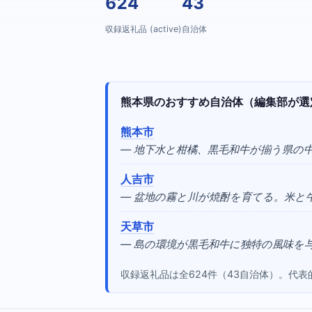
624
43
収録返礼品 (active)
自治体
熊本県のおすすめ自治体（編集部が選
熊本市
— 地下水と柑橘、黒毛和牛が揃う県の
人吉市
— 盆地の霧と川が焼酎を育てる。米と
天草市
— 島の環境が黒毛和牛に独特の風味を
収録返礼品は全624件（43自治体）。代表