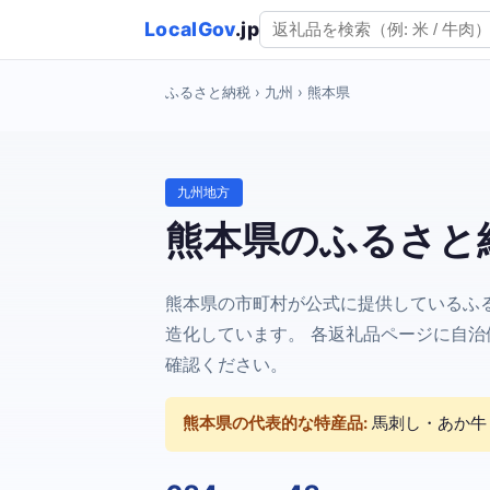
LocalGov
.jp
ふるさと納税
› 九州 › 熊本県
九州地方
熊本県のふるさと
熊本県の市町村が公式に提供しているふ
造化しています。 各返礼品ページに自治体
確認ください。
熊本県の代表的な特産品:
馬刺し・あか牛