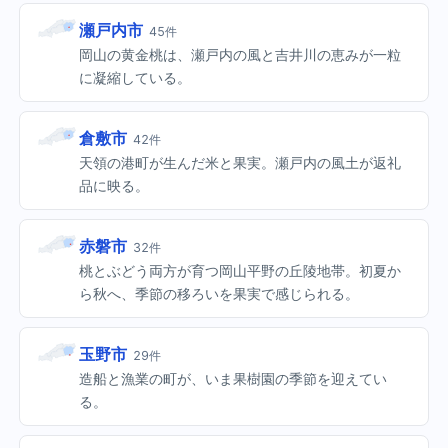
瀬戸内市
45件
岡山の黄金桃は、瀬戸内の風と吉井川の恵みが一粒
に凝縮している。
倉敷市
42件
天領の港町が生んだ米と果実。瀬戸内の風土が返礼
品に映る。
赤磐市
32件
桃とぶどう両方が育つ岡山平野の丘陵地帯。初夏か
ら秋へ、季節の移ろいを果実で感じられる。
玉野市
29件
造船と漁業の町が、いま果樹園の季節を迎えてい
る。