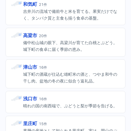
和気町
21件
吉井川の流域で備前牛と米を育てる。果実だけでな
く、タンパク質と主食も揃う食卓の基盤。
高梁市
20件
備中松山城の眼下、高梁川が育てた白桃とぶどう。
城下町の食卓に届く季節の恵み。
津山市
16件
城下町の酒蔵が仕込む雄町米の酒と、つやま和牛の
干し肉。盆地の冬の夜に似合う返礼品。
浅口市
16件
晴れの国の南西端で、ぶどうと梨が季節を告げる。
里庄町
15件
素麺の産地として知られる里庄町。実は、岡山のぶ