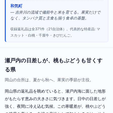
和気町
— 吉井川の流域で備前牛と米を育てる。果実だけで
なく、タンパク質と主食も揃う食卓の基盤。
収録返礼品は全371件（21自治体）。代表的な特産品: マ
スカット・白桃・千屋牛・きびだんご。
瀬戸内の日差しが、桃もぶどうも甘くす
る県
岡山の台所は、夏から秋へ、果実の季節が主役。
岡山県の返礼品を眺めていると、瀬戸内海に面した地形
がもたらす恵みの大きさに気づきます。日中の日差しが
強く、夜間に冷え込む気候。この寒暖差が、桃やぶどう