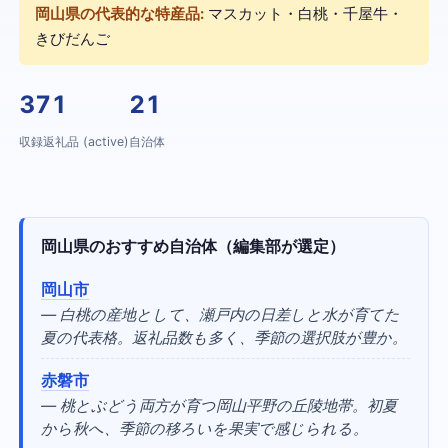
岡山県の代表的な特産品:
マスカット・白桃・千屋牛・
きびだんご
371
21
収録返礼品 (active)
自治体
岡山県のおすすめ自治体（編集部が選定）
岡山市
— 白桃の産地として、瀬戸内の日差しと水が育てた
夏の代表格。返礼品数も多く、季節の選択肢が豊か。
赤磐市
— 桃とぶどう両方が育つ岡山平野の丘陵地帯。初夏
から秋へ、季節の移ろいを果実で感じられる。